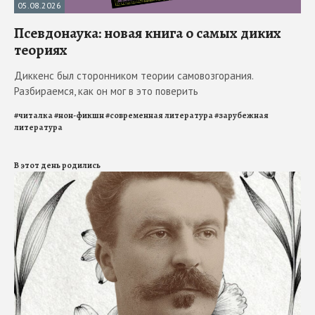
05.08.2026
Псевдонаука: новая книга о самых диких
теориях
Диккенс был сторонником теории самовозгорания.
Разбираемся, как он мог в это поверить
#
читалка
#
нон-фикшн
#
современная литература
#
зарубежная
литература
В этот день родились