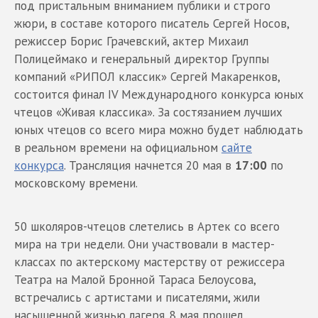
под пристальным вниманием публики и строго
жюри, в составе которого писатель Сергей Носов,
режиссер Борис Грачевский, актер Михаил
Полицеймако и генеральный директор Группы
компаний «РИПОЛ классик» Сергей Макаренков,
состоится финал IV Международного конкурса юных
чтецов «Живая классика». За состязанием лучших
юных чтецов со всего мира можно будет наблюдать
в реальном времени на официальном
сайте
конкурса
. Трансляция начнется 20 мая в
17:00
по
московскому времени.
50 школяров-чтецов слетелись в Артек со всего
мира на три недели. Они участвовали в мастер-
классах по актерскому мастерству от режиссера
Театра на Малой Бронной Тараса Белоусова,
встречались с артистами и писателями, жили
насыщенной жизнью лагеря. 8 мая прошел