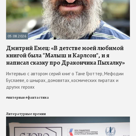
05.08.2026
Дмитрий Емец: «В детстве моей любимой
книгой была "Малыш и Карлсон", и я
написал сказку про Дракончика Пыхалку»
Интервью с автором серий книг о Тане Гроттер, Мефодии
Буслаеве, о шнырах, домовятах, космических пиратах и
других героях
#
интервью
#
фантастика
Литературные премии