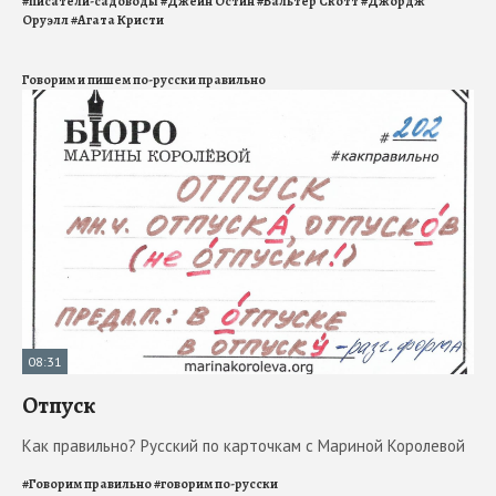
#
писатели-садоводы
#
Джейн Остин
#
Вальтер Скотт
#
Джордж
Оруэлл
#
Агата Кристи
Говорим и пишем по-русски правильно
08:31
Отпуск
Как правильно? Русский по карточкам с Мариной Королевой
#
Говорим правильно
#
говорим по-русски