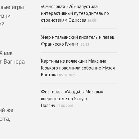
евые игры
«Смысловая 226» запустила
интерактивный путеводитель по
изни
странствиям Одиссея
16:00
м?
Умер итальянский писатель и певец
Франческо Гучини
15:23
X век
т Вагнера
Картины из коллекции Максима
Горького пополнили собрание Музея
Востока
05.08.2026
Фестиваль «Усадьбы Москвы»
впервые едет в Ясную
Поляну
05.08.2026
ий же
ота,