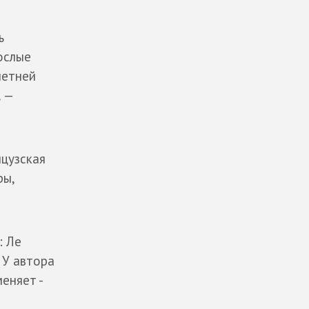
ь
ослые
летней
,
—
нцузская
ры,
: Ле
. У автора
еняет -