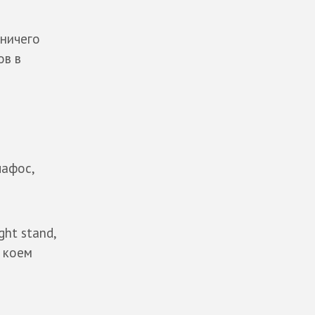
 ничего
ов в
пафос,
ght stand,
в коем