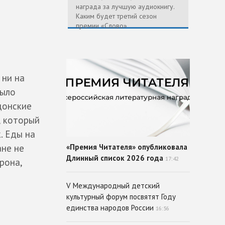
награда за лучшую аудиокнигу.
Каким будет третий сезон
премии «Слово»
 ни на
было
донские
, который
. Еды на
ане не
«Премия Читателя» опубликовала
Длинный список 2026 года
17:42
рона,
V Международный детский
культурный форум посвятят Году
единства народов России
16:56