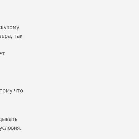
скупому
ера, так
ет
отому что
адывать
условия.