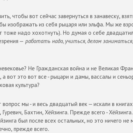
ть, чтобы вот сейчас завернуться в занавеску, взят
обы изображать из себя рыцаря или эльфа. Мы же взр
т тоже надо хохотнуть). Но думая о себе двадцати
езрения —
работать надо, учиться, делом заниматься
невековье? Не Гражданская война и не Великая Фра
 а вот это вот все - рыцари и дамы, вассалы и сеньо
овая культура?
 вопрос мы - и весь двадцатый век — искали в книгах
, Гуревич, Бахтин, Хёйзинга. Прежде всего - Хёйзинга
йзинга был после всех остальных, но это ничего не м
ечно, прежде всего.