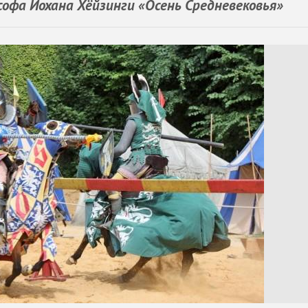
софа Йохана Хёйзинги «Осень Средневековья»