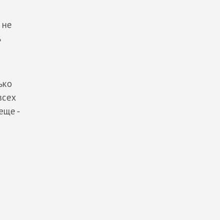
 не
ь
ько
всех
еще -