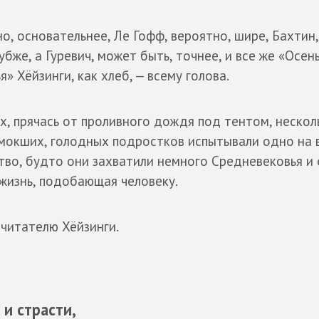
о, основательнее, Ле Гофф, вероятно, шире, Бахтин,
убже, а Гуревич, может быть, точнее, и все же «Осен
» Хёйзинги, как хлеб, — всему голова.
ах, прячась от проливного дождя под тентом, нескол
мокших, голодных подростков испытывали одно на 
ство, будто они захватили немного Средневековья и 
 жизнь, подобающая человеку.
 читателю Хёйзинги.
 и страсти,