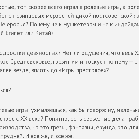
стые, тот скорее всего играл в ролевые игры, а рол
обег от свинцовых мерзостей дикой постсоветской ж
elle epoque? Почему не к мушкетерам и не к индейца
ий Египет или Китай?
подростки девяностых? Нет ли ощущения, что весь X
кое Средневековье, грезит им и тоскует по нему — о
далее везде, вплоть до «Игры престолов»?
ься?
левые игры; ухмыляешься, как бы говоря: ну, маленьк
спрос с XX века? Понятно, есть серьезные дела - раб
оизводства, - а это грезы, фантазии, ерунда, это для
рудней. И все же, и все же.