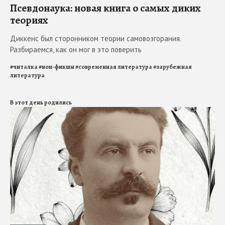
Псевдонаука: новая книга о самых диких
теориях
Диккенс был сторонником теории самовозгорания.
Разбираемся, как он мог в это поверить
#
читалка
#
нон-фикшн
#
современная литература
#
зарубежная
литература
В этот день родились