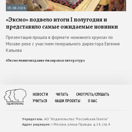
05.08.2026
«Эксмо» подвело итоги I полугодия и
представило самые ожидаемые новинки
Презентация прошла в формате «книжного круиза» по
Москве-реке с участием генерального директора Евгения
Капьева
#
Эксмо
#
книгоиздание
#
жанровая литература
НОВОСТИ
ЧИТАТЬ
СМОТРЕТЬ/СЛУШАТЬ
УЧИТЬСЯ
НАШИ ПРОЕКТЫ
О НАС
Учредитель:
АО “Издательство ”Российская Газета”
Адрес редакции:
г.Москва, улица Правды. д.24, стр.4