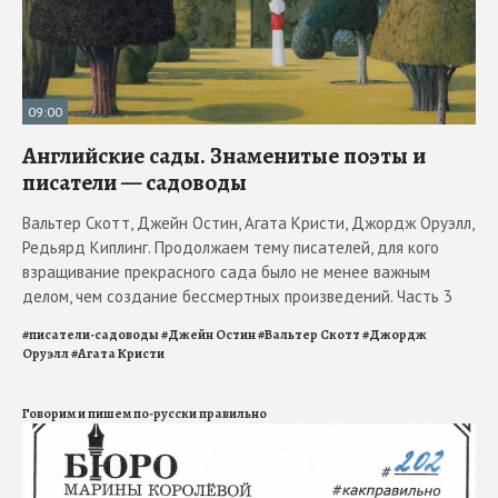
09:00
Английские сады. Знаменитые поэты и
писатели — садоводы
Вальтер Скотт, Джейн Остин, Агата Кристи, Джордж Оруэлл,
Редьярд Киплинг. Продолжаем тему писателей, для кого
взращивание прекрасного сада было не менее важным
делом, чем создание бессмертных произведений. Часть 3
#
писатели-садоводы
#
Джейн Остин
#
Вальтер Скотт
#
Джордж
Оруэлл
#
Агата Кристи
Говорим и пишем по-русски правильно