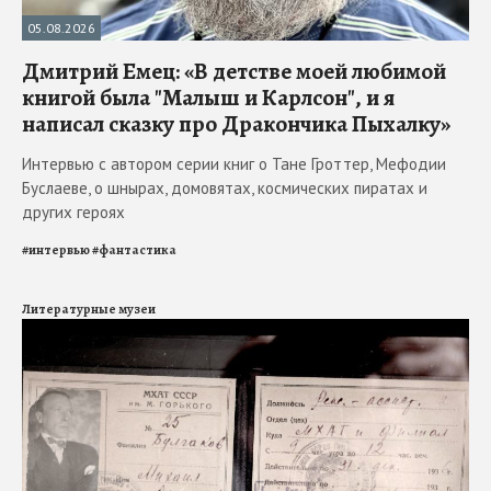
05.08.2026
Дмитрий Емец: «В детстве моей любимой
книгой была "Малыш и Карлсон", и я
написал сказку про Дракончика Пыхалку»
Интервью с автором серии книг о Тане Гроттер, Мефодии
Буслаеве, о шнырах, домовятах, космических пиратах и
других героях
#
интервью
#
фантастика
Литературные музеи