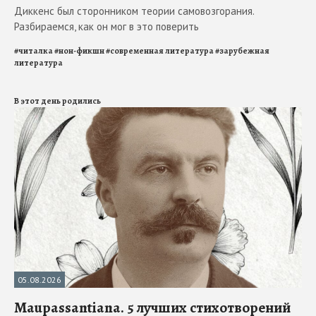
Диккенс был сторонником теории самовозгорания.
Разбираемся, как он мог в это поверить
#
читалка
#
нон-фикшн
#
современная литература
#
зарубежная
литература
В этот день родились
05.08.2026
Maupassantiana. 5 лучших стихотворений