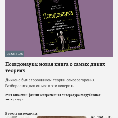
05.08.2026
Псевдонаука: новая книга о самых диких
теориях
Диккенс был сторонником теории самовозгорания.
Разбираемся, как он мог в это поверить
#
читалка
#
нон-фикшн
#
современная литература
#
зарубежная
литература
В этот день родились