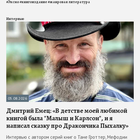
#
Эксмо
#
книгоиздание
#
жанровая литература
Интервью
05.08.2026
Дмитрий Емец: «В детстве моей любимой
книгой была "Малыш и Карлсон", и я
написал сказку про Дракончика Пыхалку»
Интервью с автором серий книг о Тане Гроттер, Мефодии