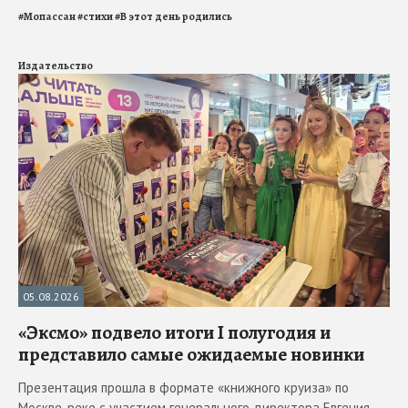
#
Мопассан
#
стихи
#
В этот день родились
Издательство
05.08.2026
«Эксмо» подвело итоги I полугодия и
представило самые ожидаемые новинки
Презентация прошла в формате «книжного круиза» по
Москве-реке с участием генерального директора Евгения