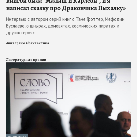
книгой была "Малыш и Карлсон", и я
написал сказку про Дракончика Пыхалку»
Интервью с автором серий книг о Тане Гроттер, Мефодии
Буслаеве, о шнырах, домовятах, космических пиратах и
других героях
#
интервью
#
фантастика
Литературные премии