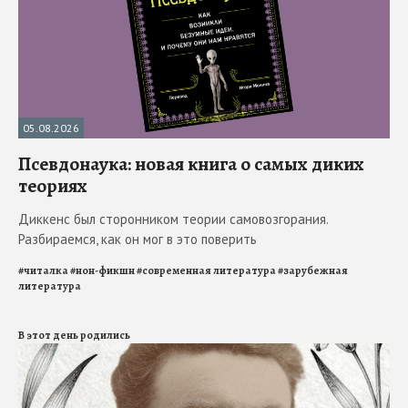
05.08.2026
Псевдонаука: новая книга о самых диких
теориях
Диккенс был сторонником теории самовозгорания.
Разбираемся, как он мог в это поверить
#
читалка
#
нон-фикшн
#
современная литература
#
зарубежная
литература
В этот день родились