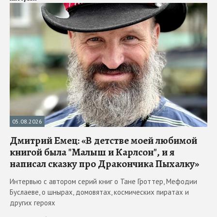
05.08.2026
Дмитрий Емец: «В детстве моей любимой
книгой была "Малыш и Карлсон", и я
написал сказку про Дракончика Пыхалку»
Интервью с автором серий книг о Тане Гроттер, Мефодии
Буслаеве, о шнырах, домовятах, космических пиратах и
других героях