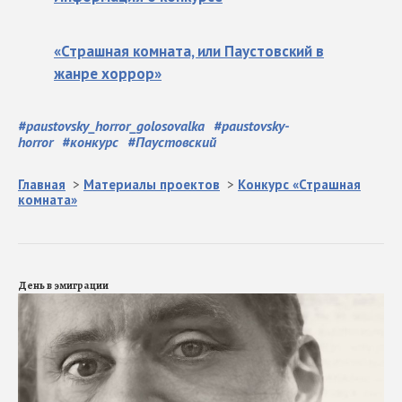
«Страшная комната, или Паустовский в
жанре хоррор»
#
paustovsky_horror_golosovalka
#
paustovsky-
horror
#
конкурс
#
Паустовский
Главная
>
Материалы проектов
>
Конкурс «Страшная
комната»
День в эмиграции