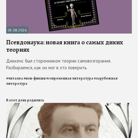
05.08.2026
Псевдонаука: новая книга о самых диких
теориях
Диккенс был сторонником теории самовозгорания.
Разбираемся, как он мог в это поверить
#
читалка
#
нон-фикшн
#
современная литература
#
зарубежная
литература
В этот день родились