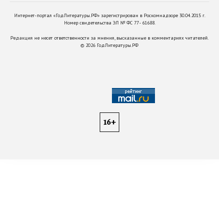
Интернет-портал «ГодЛитературы.РФ» зарегистрирован в Роскомнадзоре 30.04.2015 г.
Номер свидетельства ЭЛ № ФС 77 - 61688.
Редакция не несет ответственности за мнения, высказанные в комментариях читателей.
©
2026
ГодЛитературы.РФ
16+