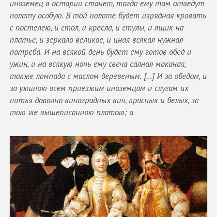
иноземец в остарии станет, тогда ему там отведут
полату особую. В той полате будет изрядная кровать
с постелею, и стол, и кресла, и стулы, и ящик на
платье, и зеркало великое, и иная всякая нужная
потреба. И на всякой день будет ему готов обед и
ужин, и на всякую ночь ему свеча салная маканая,
также лампада с маслом деревеным. […] И за обедом, и
за ужиною всем приезжим иноземцам и слугам их
питья доволно виноградных вин, красных и белых, за
тою же вышеписанною платою; а