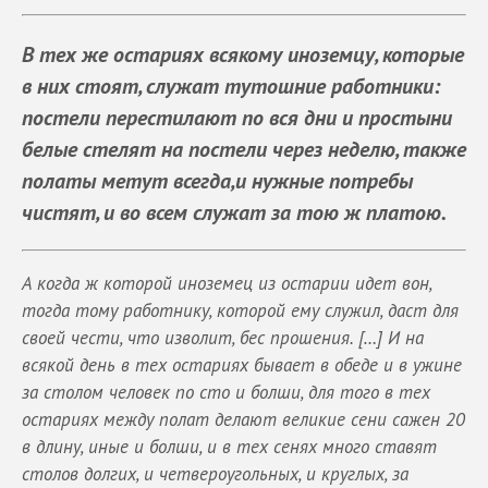
В тех же остариях всякому иноземцу, которые
в них стоят, служат тутошние работники:
постели перестилают по вся дни и простыни
белые стелят на постели через неделю, также
полаты метут всегда,и нужные потребы
чистят, и во всем служат за тою ж платою.
А когда ж которой иноземец из остарии идет вон,
тогда тому работнику, которой ему служил, даст для
своей чести, что изволит, бес прошения. […] И на
всякой день в тех остариях бывает в обеде и в ужине
за столом человек по сто и болши, для того в тех
остариях между полат делают великие сени сажен 20
в длину, иные и болши, и в тех сенях много ставят
столов долгих, и четвероугольных, и круглых, за