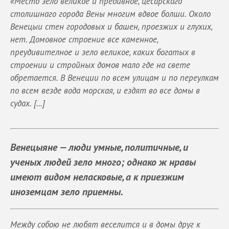
«Место зело великое и предивное, цесарскаго
столишнаго города Вены многим вдвое болши. Около
Венецыи стен городовых и башен, проезжих и глухих,
нет. Домовное строение все каменное,
преудивителное и зело великое, каких богатых в
строении и стройных домов мало где на свете
обретается. В Венеции по всем улицам и по переулкам
по всем везде вода морская, и ездят во все домы в
судах. […]
Венецыяне — люди умные, политичные, и
ученых людей зело много; однако ж нравы
имеют видом неласковые, а к приезжим
иноземцам зело приемны.
Между собою не любят веселится и в домы друг к