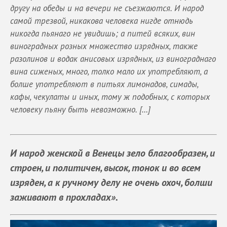
другу на обеды и на вечери не съезжаются. И народ
самой трезвой, никакова человека нигде отнюдь
никогда пьянаго не увидишь; а питей всяких, вин
виноградных розных множество изрядных, также
разолинов и водак анисовых изрядных, из винограднаго
вина сиженых, много, толко мало их употребляют, а
болше употребляют в питьях лимонадов, симады,
кафы, чекулаты и иных, тому ж подобных, с которых
человеку пьяну быть невозможно. […]
И народ женской в Венецы зело благообразен, и
строен, и политичен, высок, тонок и во всем
изряден, а к ручному делу не очень охоч, болши
заживают в прохладах».