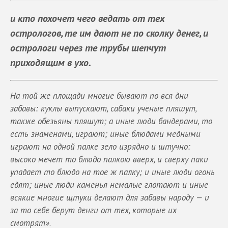
и кто похочет чего ведать от тех
острологов, те им дают не по сколку денег, и
острологи через те трубы шепчут
приходящим в ухо.
На той же площади многие бывают по вся дни
забавы: куклы выпускают, сабаки ученые пляшут,
также обезьяны пляшут; а иные люди бандерами, то
есть знаменами, играют; иные блюдами медными
играют на одной палке зело изрядно и штучно:
высоко мечет то блюдо палкою вверх, и сверху паки
упадает то блюдо на тое ж палку; и иные люди огонь
едят; иные люди каменья немалые глотают и иные
всякие многие щтуки делают для забавы народу — и
за то себе берут денги от тех, которые их
смотрят»
.