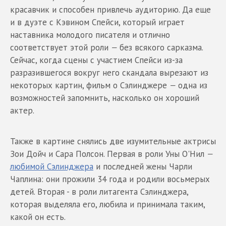
красавчик и способен привлечь аудиторию. Да еще
и в дуэте с Кэвином Спейси, который играет
наставника молодого писателя и отлично
соответствует этой роли
—
без всякого сарказма.
Сейчас, когда сцены с участием Спейси из-за
разразившегося вокруг него скандала вырезают из
некоторых картин, фильм о Сэлинджере
—
одна из
возможностей запомнить, насколько он хороший
актер.
Также в картине снялись две изумительные актрисы
Зои Дойч и Сара Полсон. Первая в роли Уны О'Нил
—
любимой Сэлинджера
и последней жены Чарли
Чаплина: они прожили 34 года и родили восьмерых
детей. Вторая - в роли литагента Сэлинджера,
которая выделяла его, любила и принимала таким,
какой он есть.