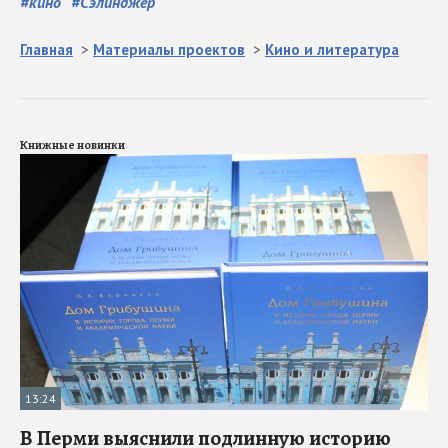
#
кино
#
Сэлинджер
Главная
>
Материалы проектов
>
Кино и литература
Книжные новинки
13:24
В Перми выяснили подлинную историю