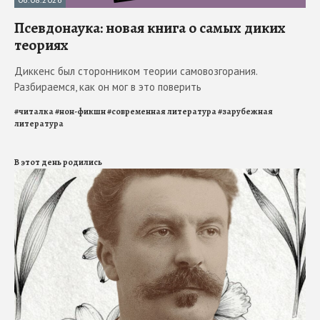
Псевдонаука: новая книга о самых диких
теориях
Диккенс был сторонником теории самовозгорания.
Разбираемся, как он мог в это поверить
#
читалка
#
нон-фикшн
#
современная литература
#
зарубежная
литература
В этот день родились