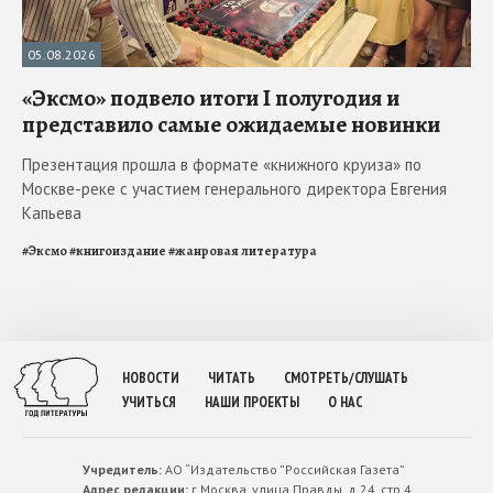
05.08.2026
«Эксмо» подвело итоги I полугодия и
представило самые ожидаемые новинки
Презентация прошла в формате «книжного круиза» по
Москве-реке с участием генерального директора Евгения
Капьева
#
Эксмо
#
книгоиздание
#
жанровая литература
НОВОСТИ
ЧИТАТЬ
СМОТРЕТЬ/СЛУШАТЬ
УЧИТЬСЯ
НАШИ ПРОЕКТЫ
О НАС
Учредитель:
АО “Издательство ”Российская Газета”
Адрес редакции:
г.Москва, улица Правды. д.24, стр.4