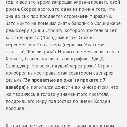
год, и все это время запрещал экранизировать свой
роман. Скорее всего, это одна из причин того, что
она до сих пор продается огромными тиражами.
Зато никто не помешал снять байопик о Сэлинджере
режиссеру Дэнни Стронгу, которого зритель знает
как сценариста ("Голодные игры: Сойка-
пересмешница") и актера (сериалы "Анатомия
страсти", "Миллиарды"). И никто не мешал писателю
Кеннету Славенски писать биографию "Дж. Д.
Сэлинджер. Человек, идущий через рожь". Стронг
приобрел на нее права, стал соавтором сценария
фильма
"За пропастью во ржи" (в прокате с 7
декабря)
и попытался донести до кинозрителя, что
же творилось в голове у знаменитого писателя,
подарившего миру подростка по имени Холден
Колфилд.
Кто из нас не чувствовал себя таким подростком,