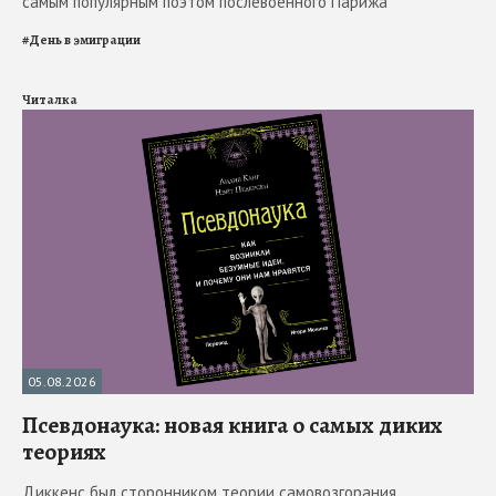
самым популярным поэтом послевоенного Парижа
#
День в эмиграции
Читалка
05.08.2026
Псевдонаука: новая книга о самых диких
теориях
Диккенс был сторонником теории самовозгорания.