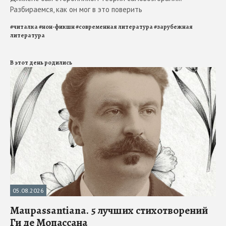
Разбираемся, как он мог в это поверить
#
читалка
#
нон-фикшн
#
современная литература
#
зарубежная
литература
В этот день родились
05.08.2026
Maupassantiana. 5 лучших стихотворений
Ги де Мопассана