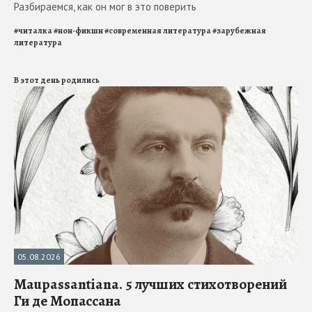
Разбираемся, как он мог в это поверить
#
читалка
#
нон-фикшн
#
современная литература
#
зарубежная
литература
В этот день родились
05.08.2026
Maupassantiana. 5 лучших стихотворений
Ги де Мопассана