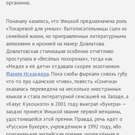
органично.
Поначалу казалось, что Улицкой предназначена роль
«Токаревой для умных»: бытописательницы сцен из
семейной жизни, но приправленных литературными
аллюзиями и иронией на манер Довлатова.
Довлатовская стилизация особенно отчётливо
проступала в «Весёлых похоронах», тогда как
«Медея и её дети» отдавали скорее экзотизмом
Фазиля Искандера
. Пока снобы фыркали сквозь губу
что-то про «дамское чтиво», повесть «Сонечка»
оказалась переведена на несколько иностранных
языков и стала литературной сенсацией на Западе, а
«Казус Кукоцкого» в 2001 году выиграл «Букера» —
заодно принеся Улицкой звание первой женщины,
удостоившейся этой премии. Правда, речь идёт о
«Русском Букере», учреждённом в 1992 году, ибо
оригинальная английская премия, учреждённая в