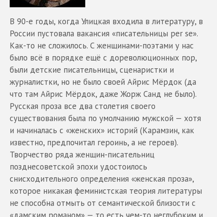
В 90-е годы, когда Улицкая входила в литературу, в
России пустовала вакансия «писательницы per se».
Как-то не сложилось. С женщинами-поэтами у нас
было всё в порядке ещё с дореволюционных пор,
были детские писательницы, сценаристки и
журналистки, но не было своей Айрис Мёрдок (да
что там Айрис Мёрдок, даже Жорж Санд не было).
Русская проза все два столетия своего
существования была по умолчанию мужской — хотя
и начиналась с «женских» историй (Карамзин, как
известно, предпочитал героинь, а не героев).
Творчество ряда женщин-писательниц
позднесоветской эпохи удостоилось
снисходительного определения «женская проза»,
которое никакая феминистская теория литературы
не способна отмыть от семантической близости с
«дамским романом» — то есть чем-то неглубоким и