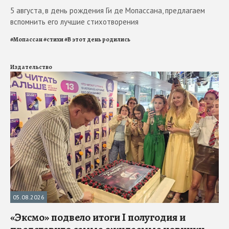
5 августа, в день рождения Ги де Мопассана, предлагаем
вспомнить его лучшие стихотворения
#
Мопассан
#
стихи
#
В этот день родились
Издательство
05.08.2026
«Эксмо» подвело итоги I полугодия и