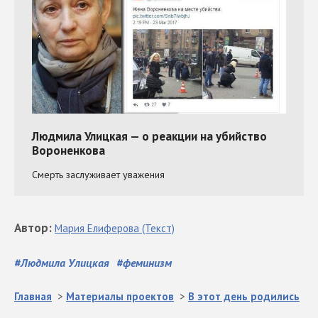
Автор
:
Мария
Елиферова
(Текст)
#
Людмила Улицкая
#
феминизм
Главная
>
Материалы проектов
>
В этот день родились