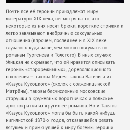
Почти все её героини принадлежат миру
литературы XIX века, несмотря на то, что
некоторые из них носят брюки, короткие стрижки и
легко завязывают внебрачные сексуальные
отношения (впрочем, последнее и в XIX веке
случалось куда чаще, чем можно подумать по
романам Тургенева и Толстого). В иных случаях
Улицкая не скрывает, что ей нравится описывать
героинь «старорежимных», дореволюционного
поколения — такова Медея, такова Василиса из
«Казуса Кукоцкого» (сколок с солженицынской
Матрёны), таковы бесчисленные московские
старушки в кружевных воротничках и польские
аристократки из других её романов. Но и Таня из
«Казуса Кукоцкого» могла бы быть какой-нибудь
нигилисткой 1870-х годов, отказавшейся резать
лягушек и примкнувшей к миру богемы. Героини