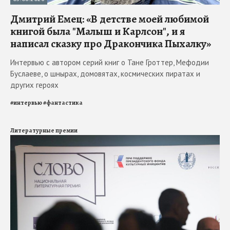
Дмитрий Емец: «В детстве моей любимой
книгой была "Малыш и Карлсон", и я
написал сказку про Дракончика Пыхалку»
Интервью с автором серий книг о Тане Гроттер, Мефодии
Буслаеве, о шнырах, домовятах, космических пиратах и
других героях
#
интервью
#
фантастика
Литературные премии