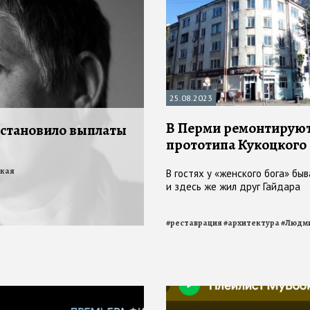
25.08.2023
В Перми ремонтирую
становило выплаты
прототипа Кукоцкого
кая
В гостях у «женского бога» быв
и здесь же жил друг Гайдара
#
реставрация
#
архитектура
#
Людми