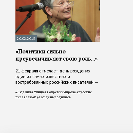
20.02.2015
«Политики сильно
преувеличивают свою роль…»
21 февраля отмечает день рождения
один из самых известных и
востребованных российских писателей —
Людмила Улицкая
#
Людмила Улицкая
#
премии
#
проза
#
русские
писатели
#
В этот день родились