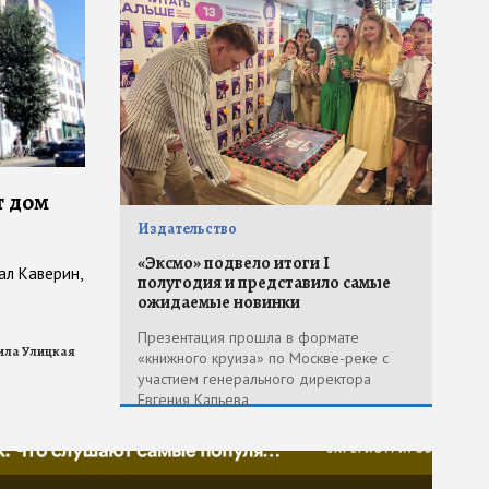
т дом
Издательство
«Эксмо» подвело итоги I
ал Каверин,
полугодия и представило самые
ожидаемые новинки
Презентация прошла в формате
ла Улицкая
«книжного круиза» по Москве-реке с
участием генерального директора
Евгения Капьева