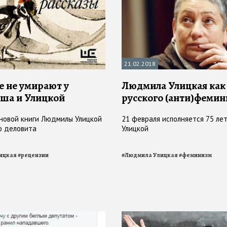
21.02.2018
 не умирают у
Людмила Улицкая как
ша и Улицкой
русского (анти)феми
новой книги Людмилы Улицкой
21 февраля исполняется 75 л
но деловита
Улицкой
ицкая
#
рецензии
#
Людмила Улицкая
#
феминизм