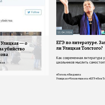
11.04.2016
ЕГЭ по литературе. З
Улицкая — о
ли Улицкая Толстого?
на убийство
кова
Как современная литература у
школьников мыслить самостоя
кая
#
Гоголь
#
Людмила
Улицкая
#
Чехов
#
школа
#
ЕГЭ
#
Лев Т