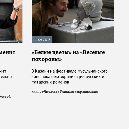
11.09.2015
аменит
«Белые цветы» на «Веселые
похороны»
чит
В Казани на фестивале мусульманского
тельно
кино показали экранизации русских и
татарских романов
#
кино
#
Людмила Улицкая
#
экранизация
олстой