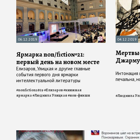
06.12.2019
04.12.2019
Мертвые
Ярмарка non/fictio№21:
Джарму
первый день на новом месте
Елизаров, Улицкая и другие главные
Интонация 
события первого дня ярмарки
печальна, 
интеллектуальной литературы
#
nonfiction2019
#
Елизаров
#
книжная
ярмарка
#
Людмила Улицкая
#
нон-фикшн
#
Людмила Ул