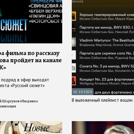
а фильма по рассказу
ва пройдет на канале
 К»
 подряд в эфир выходят
екта «Русский сюжет»
02.10.2020
В выложенный плейлист вошли
й Шаргунов
#
Людмила
анизация