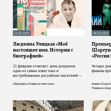
21.02.2023
28.10.2020
Людмила Улицкая «Моё
Премьер
настоящее имя. Истории с
Шаргуно
биографией»
«Россия
21 февраля отмечает день рождения
Четыре дня
один из самых известных и
фильмы про
востребованных российских писателей —
Людмила Улицкая
#
Людмила Улицкая
#
читалка
#
кино
#
Серге
Улицкая
#
экр