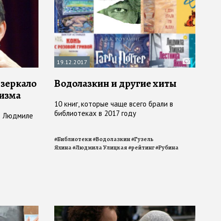
19.12.2017
 зеркало
Водолазкин и другие хиты
низма
10 книг, которые чаще всего брали в
библиотеках в 2017 году
ет Людмиле
#
Библиотеки
#
Водолазкин
#
Гузель
Яхина
#
Людмила Улицкая
#
рейтинг
#
Рубина