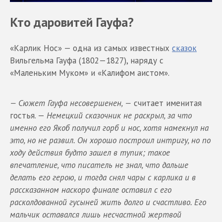
Кто даровитей Гауфа
?
«Карлик Нос» — одна из самых известных
сказок
Вильгельма Гауфа (1802—1827), наряду с
«Маленьким Муком» и «Калифом аистом».
—
Сюжет Гауфа несовершенен
, —
считает именитая
гостья. —
Немецкий сказочник не раскрыл
,
за что
именно его Якоб получил горб и нос
,
хотя намекнул на
это
,
но
не развил
.
Он хорошо построил интригу
,
но по
ходу действия будто зашел в тупик; такое
впечатление
,
что писатель не знал
,
что дальше
делать его герою
,
и тогда
снял чары с карлика
и в
рассказанном наскоро финале оставил с его
расколдованной
гусыней жить долго и счастливо. Его
мальчик оставался лишь несчастной жертвой