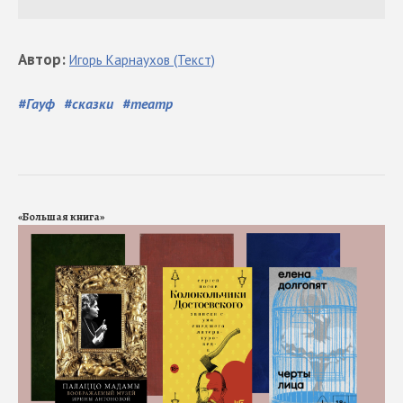
Автор
:
Игорь
Карнаухов
(Текст)
#
Гауф
#
сказки
#
театр
«Большая книга»