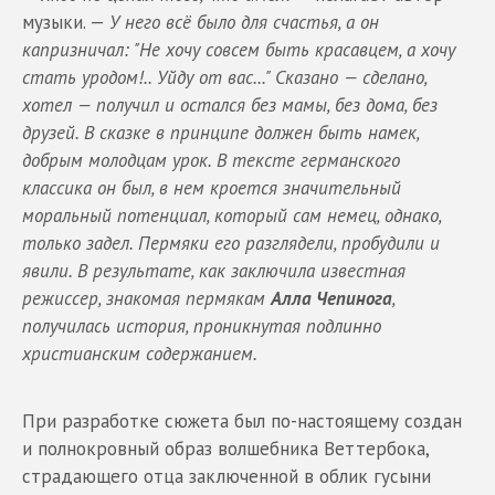
музыки. —
У него всё было для счастья
,
а он
капризничал:
"
Не
хочу
совсем
быть
красавцем,
а
хочу
стать
уродом
!..
Уйду от вас
...
"
Сказано — сделано
,
хотел — получил и остался без мамы, без дома, без
друзей
.
В
сказке
в принципе должен быть намек,
добрым молодцам урок. В тексте германского
классик
а он был, в нем кроется значительный
моральный потенциал, который сам немец, однако
,
только задел. Пермяки его разглядели, пробудили и
явили
.
В результате, как заключила известная
режиссер, знакомая
пермякам
Алла Чепинога
,
получилась история
,
проникнутая подлинно
христианским содержанием
.
При разработке сюжета был по-настоящему создан
и полнокровный образ волшебника Веттербока,
страдающего отца заключенной в облик гусыни