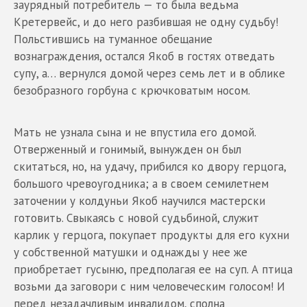
заурядный потребитель — то была ведьма
Кретервейс, и до него разбившая не одну судьбу!
Польстившись на туманное обещание
вознаграждения, остался Якоб в гостях отведать
супу, а… вернулся домой через семь лет и в облике
безобразного горбуна с крючковатым носом.
Мать не узнала сына и не впустила его домой.
Отверженный и гонимый, вынужден он был
скитаться, но, на удачу, прибился ко двору герцога,
большого чревоугодника; а в своем семилетнем
заточении у колдуньи Якоб научился мастерски
готовить. Свыкаясь с новой судьбиной, служит
карлик у герцога, покупает продукты для его кухни
у собственной матушки и однажды у нее же
приобретает гусыню, предполагая ее на суп. А птица
возьми да заговори с ним человеческим голосом! И
перед незадачливым инвалидом, сполна