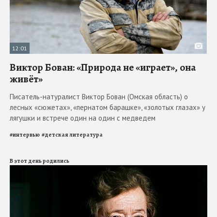
12:01
Виктор Бован: «Природа не «играет», она
живёт»
Писатель-натуралист Виктор Бован (Омская область) о
лесных «сюжетах», «пернатом барашке», «золотых глазах» у
лягушки и встрече один на один с медведем
#
интервью
#
детская литература
В этот день родились