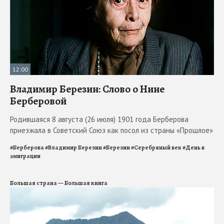
12:00
Владимир Березин: Слово о Нине
Берберовой
Родившаяся 8 августа (26 июля) 1901 года Берберова
приезжала в Советский Союз как посол из страны «Прошлое»
#
Берберова
#
Владимир Березин
#
Березин
#
Серебряный век
#
День в
эмиграции
Большая страна — Большая книга