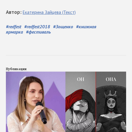
Автор
:
Екатерина
Зайцева
(Текст)
#
redfest
#
redfest2018
#
Зощенко
#
книжная
ярмарка
#
фестиваль
Публикации