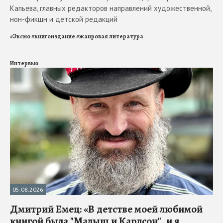
Капьева, главных редакторов направлений художественной,
нон-фикшн и детской редакций
#
Эксмо
#
книгоиздание
#
жанровая литература
Интервью
05.08.2026
Дмитрий Емец: «В детстве моей любимой
книгой была "Малыш и Карлсон", и я