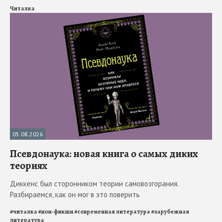
Читалка
05.08.2026
Псевдонаука: новая книга о самых диких
теориях
Диккенс был сторонником теории самовозгорания.
Разбираемся, как он мог в это поверить
#
читалка
#
нон-фикшн
#
современная литература
#
зарубежная
литература