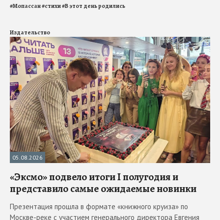
#
Мопассан
#
стихи
#
В этот день родились
Издательство
05.08.2026
«Эксмо» подвело итоги I полугодия и
представило самые ожидаемые новинки
Презентация прошла в формате «книжного круиза» по
Москве-реке с участием генерального директора Евгения