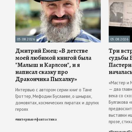
05.08.2026
05.08.2026
Дмитрий Емец: «В детстве
Три вст
моей любимой книгой была
судьбы 
"Малыш и Карлсон", и я
Пастерн
написал сказку про
началась
Дракончика Пыхалку»
«Мастер и 
— два глав
Интервью с автором серии книг о Тане
века со схо
Гроттер, Мефодии Буслаеве, о шнырах,
Булгакова 
домовятах, космических пиратах и других
предвосхити
героях
выставки и
#
интервью
#
фантастика
прозе, стих
#
Булгаков
#
П