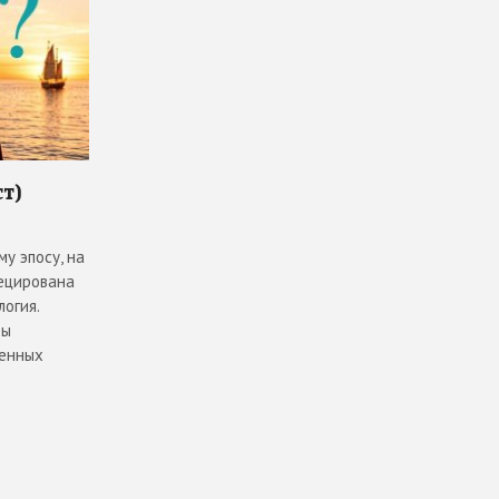
ст)
у эпосу, на
ецирована
огия.
вы
шенных