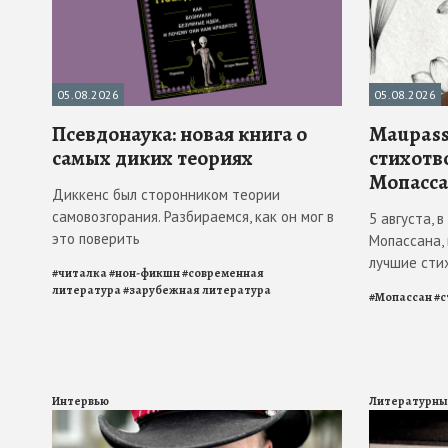
05.08.2026
05.08.2026
Псевдонаука: новая книга о
Maupass
самых диких теориях
стихотв
Мопасса
Диккенс был сторонником теории
самовозгорания. Разбираемся, как он мог в
5 августа, 
это поверить
Мопассана,
лучшие сти
#
читалка
#
нон-фикшн
#
современная
литература
#
зарубежная литература
#
Мопассан
#
с
Интервью
Литературны