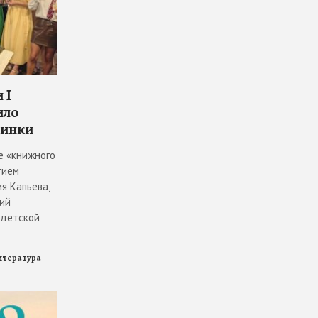
 I
ило
винки
е «книжного
тием
я Капьева,
ий
 детской
итература