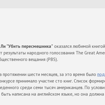
 Ли "Убить пересмешника"
оказался любимой книго
т результаты народного голосования The Great Ame
бщественного вещания (PBS).
а протяжении шести месяцев, за это время было
под
онкурсе принимало участие сто книг. Список формир
веденного среди семи тысяч американцев. По услов
 быть написана на английском языке, но она должна