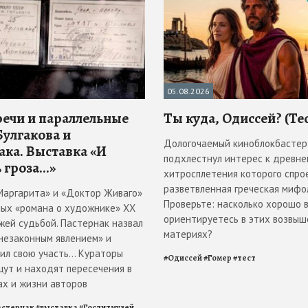
05.08.2026
речи и параллельные
Ты куда, Одиссей? (Те
Булгакова и
Дологочаемый киноблокбастер
ака. Выставка «И
подхлестнул интерес к древнем
 гроза...»
хитросплетения которого спро
разветвленная греческая мифол
Маргарита» и «Доктор Живаго»
Проверьте: насколько хорошо 
ных «романа о художнике» ХХ
ориентируетесь в этих возвы
жей судьбой. Пастернак назвал
материях?
«незаконным явлением» и
л свою участь... Кураторы
#
Одиссей
#
Гомер
#
тест
щут и находят пересечения в
ах и жизни авторов
астернак
#
выставка
#
Гослитмузей