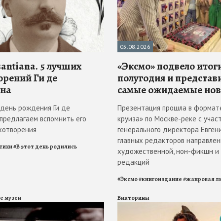
05.08.2026
antiana. 5 лучших
«Эксмо» подвело итоги
орений Ги де
полугодия и представ
на
самые ожидаемые но
в день рождения Ги де
Презентация прошла в формат
 предлагаем вспомнить его
круиза» по Москве-реке с учас
хотворения
генерального директора Евгени
главных редакторов направлен
тихи
#
В этот день родились
художественной, нон-фикшн и
редакций
#
Эксмо
#
книгоиздание
#
жанровая л
е музеи
Викторины