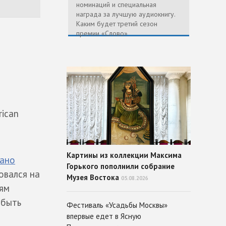
номинаций и специальная
награда за лучшую аудиокнигу.
Каким будет третий сезон
премии «Слово»
й
rican
Картины из коллекции Максима
ано
Горького пополнили собрание
овался на
Музея Востока
05.08.2026
иям
 быть
Фестиваль «Усадьбы Москвы»
впервые едет в Ясную