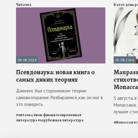
Читалка
В этот день 
06.08.2026
05.08.2026
Псевдонаука: новая книга о
Maupass
самых диких теориях
стихотв
Мопасса
Диккенс был сторонником теории
самовозгорания. Разбираемся, как он мог в
5 августа, 
это поверить
Мопассана,
лучшие сти
#
читалка
#
нон-фикшн
#
современная
литература
#
зарубежная литература
#
Мопассан
#
с