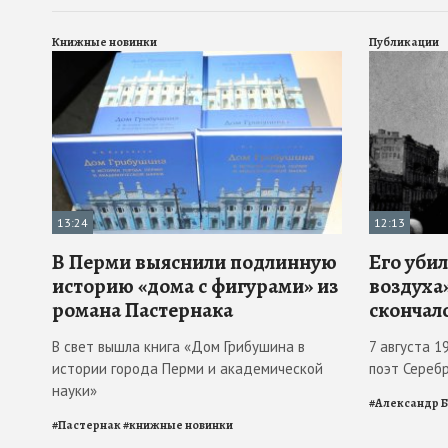
Книжные новинки
Публикации
13:24
12:13
В Перми выяснили подлинную
Его убил
историю «дома с фигурами» из
воздуха»
романа Пастернака
скончал
В свет вышла книга «Дом Грибушина в
7 августа 1
истории города Перми и академической
поэт Сереб
науки»
#
Александр 
#
Пастернак
#
книжные новинки