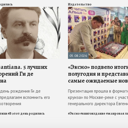
родились
Издательство
05.08.2026
antiana. 5 лучших
«Эксмо» подвело итоги
орений Ги де
полугодия и представ
на
самые ожидаемые но
в день рождения Ги де
Презентация прошла в формат
 предлагаем вспомнить его
круиза» по Москве-реке с учас
хотворения
генерального директора Евген
тихи
#
В этот день родились
#
Эксмо
#
книгоиздание
#
жанровая л