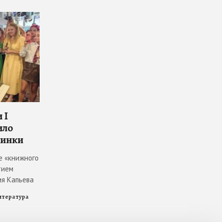
 I
ило
винки
е «книжного
тием
ия Капьева
итература