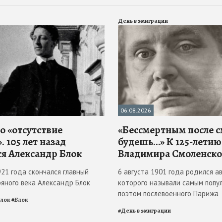
День в эмиграции
06.08.2026
о «отсутствие
«Бессмертным после 
. 105 лет назад
будешь…» К 125-летию
ся Александр Блок
Владимира Смоленско
921 года скончался главный
6 августа 1901 года родился ав
ряного века Александр Блок
которого называли самым попу
поэтом послевоенного Парижа
Блок
#
Блок
#
День в эмиграции