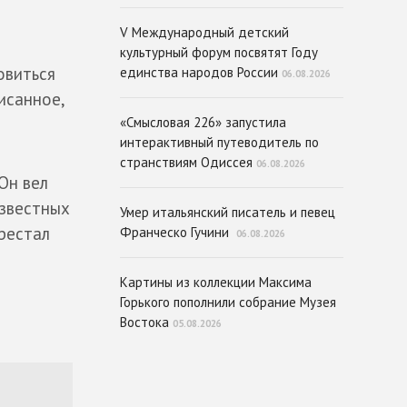
V Международный детский
культурный форум посвятят Году
овиться
единства народов России
06.08.2026
исанное,
«Смысловая 226» запустила
интерактивный путеводитель по
странствиям Одиссея
06.08.2026
Он вел
известных
Умер итальянский писатель и певец
ерестал
Франческо Гучини
06.08.2026
Картины из коллекции Максима
Горького пополнили собрание Музея
Востока
05.08.2026