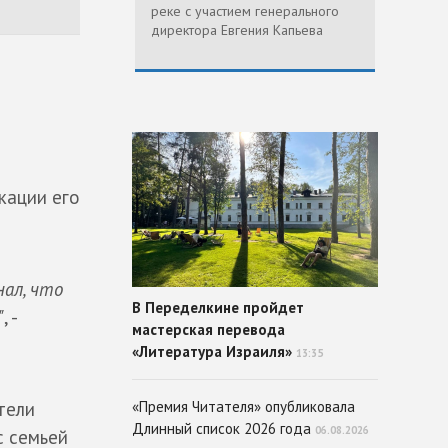
реке с участием генерального
директора Евгения Капьева
кации его
нал, что
В Переделкине пройдет
"
, -
мастерская перевода
«Литература Израиля»
13:35
тели
«Премия Читателя» опубликовала
Длинный список 2026 года
06.08.2026
с семьей