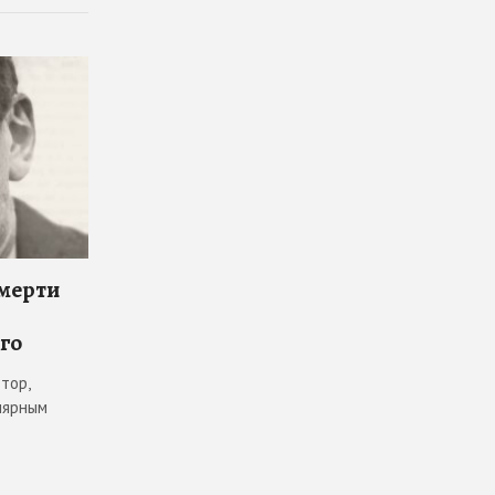
смерти
го
тор,
лярным