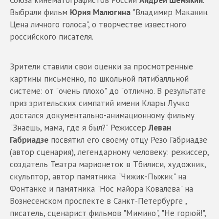
Выбрали фильм
Юрия Малюгина
"Владимир Маканин.
Цена личного голоса", о творчестве известного
российского писателя.
Зрители ставили свои оценки за просмотренные
картины письменно, по школьной пятибалльной
системе: от "очень плохо" до "отлично. В результате
приз зрительских симпатий имени Клары Лучко
достался документально-анимационному фильму
"Знаешь, мама, где я был?" Режиссер
Леван
Габриадзе
посвятил его своему отцу Резо Габриадзе
(автор сценария), легендарному человеку: режиссер,
создатель Театра марионеток в Тбилиси, художник,
скульптор, автор памятника "Чижик-Пыжик" на
Фонтанке и памятника "Нос майора Ковалева" на
Вознесенском проспекте в Санкт-Петербурге ,
писатель, сценарист фильмов "Мимино", "Не горюй!",