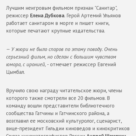
Лучшим неигровым фильмом признан "Санитар",
режиссер
Елена Дубкова
. Герой Артемий Ульянов
работает санитаром в морге и пишет книги,
которые печатают крупные издательства.
— У жюри не было споров по этому поводу. Очень
серьезный фильм, но сделан с большим чувством
юмора, с иронией,
- отмечает режиссер Евгений
Цымбал.
Вручило свою награду читательское жюри, члены
которого также смотрели все 20 фильмов. В
команду вошли представители библиотечного
сообщества Гатчины и Гатчинского района, а
возглавил ее московский культуролог, сценарист,
вице-президент Гильдии киноведов и кинокритиков
Союза кинематографистов России
Андрей Шемякин
.