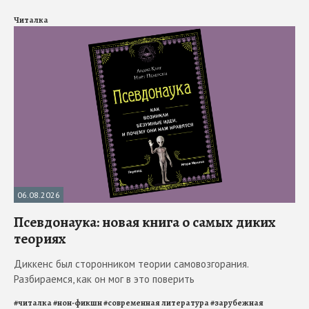
Читалка
06.08.2026
Псевдонаука: новая книга о самых диких
теориях
Диккенс был сторонником теории самовозгорания.
Разбираемся, как он мог в это поверить
#
читалка
#
нон-фикшн
#
современная литература
#
зарубежная