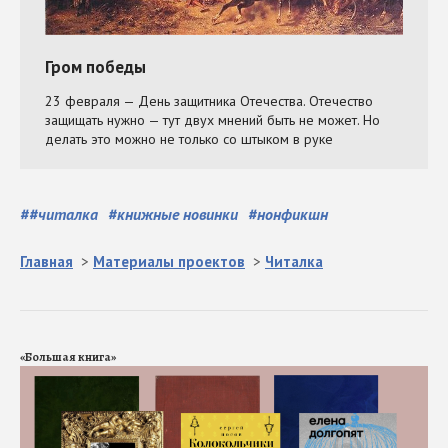
#
#читалка
#
книжные новинки
#
нонфикшн
Главная
>
Материалы проектов
>
Читалка
«Большая книга»