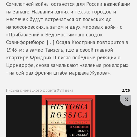
Семилетней войны останется для России важнейшим
на Западе. Названия одних и тех же городов и
местечек будут встречаться от польских до
наполеоновских, а затем и двух мировых войн - с
«Прибавлений к Ведомостям» до сводок
Совинформбюро. […] Осада Кюстрина повторится в
1945-м; в замке Тамзель, где в своей главной
квартире Фридрих II писал победные реляции о
Цорндорфе, снова замелькают «зеленые рокелоры»
- на сей раз френчи штаба маршала Жукова».
Письма с немецкого фронта XVIII века
1
/
10