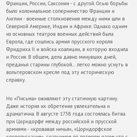
Франции, России, Саксонии - с другой. Осью борьбы
было колониальное соперничество Франции и
Англии - военные столкновения между ними шли в
Северной Америке, Индии и Африке. Однако одним
из основных театров военных действий была
Европа, где сошлись армия прусского короля
Фридриха II и войска коалиции, в которую входила
и Россия. В общем, дела давно минувших дней,
преданья старины глубокой… легко можно уснуть в
вольтеровском кресле под эту историческую
справку.
Но «Письма» оживляют эту статичную картину.
Даже история их обретения увлекательна и
драматична. В августе 1758 года состоялась битва
при Цорндорфе между российской и прусской
армиями - «кровавая ничья», «Цорндорфское
кровопускание», сравнимое по потерям разве что с