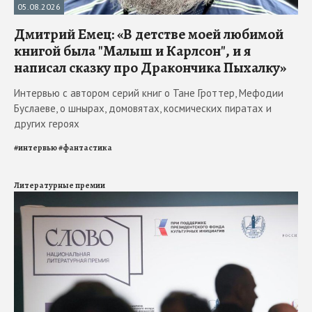
05.08.2026
Дмитрий Емец: «В детстве моей любимой
книгой была "Малыш и Карлсон", и я
написал сказку про Дракончика Пыхалку»
Интервью с автором серий книг о Тане Гроттер, Мефодии
Буслаеве, о шнырах, домовятах, космических пиратах и
других героях
#
интервью
#
фантастика
Литературные премии