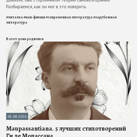
Разбираемся, как он мог в это поверить
#
читалка
#
нон-фикшн
#
современная литература
#
зарубежная
литература
В этот день родились
05.08.2026
Maupassantiana. 5 лучших стихотворений
Ги де Мопассана