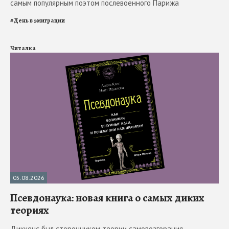
самым популярным поэтом послевоенного Парижа
#
День в эмиграции
Читалка
05.08.2026
Псевдонаука: новая книга о самых диких
теориях
Диккенс был сторонником теории самовозгорания.