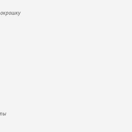
 окрошку
иты