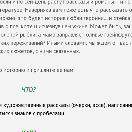
росли и по сей день растут рассказы и романы — и не 
тературе. Наверняка вам тоже есть что рассказать 
можно, это будет история любви героини… и стейка
в о псе, коте и исчезнувшем ужине. Может быть, ва
оленой рыбки, а мама заправляет оливье грейпфру
йских переживаний? Иными словами, мы ждем от вас 
ких сюжетов, с ними связанных.
ю историю и пришлите ее нам.
ЧТО?
 художественные рассказы (очерки, эссе), написан
тысяч знаков с пробелами.