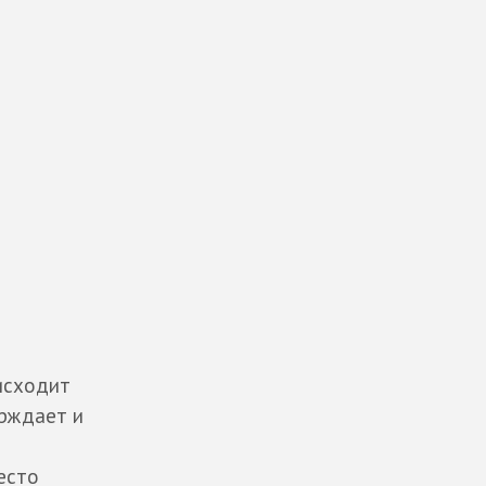
исходит
ерждает и
есто