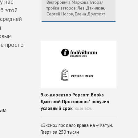
у нас
Викторовича Маркова. Вторая
тройка авторов: Лев Данилкин,
об этой
Сергей Носов, Елена Долгопят
 средней
ш
товым
не просто
Экс‑директор Popcorn Books
Дмитрий Протопопов* получил
условный срок
ные
08.08.2026
«Эксмо» продало права на «Фатум.
Гаер» за 250 тысяч