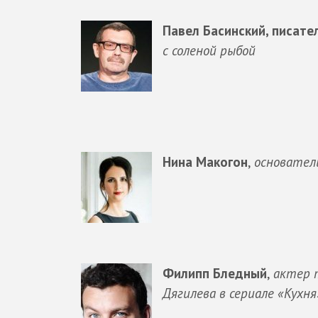
Павел Басинский, писате
с соленой рыбой
Нина Макогон
,
основател
Филипп Бледный
,
актер 
Дягилева в сериале «Кухня