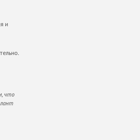
я и
тельно.
м, что
алант