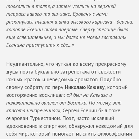
толкались в толпе, а затем уселись на верхней
террасе какого-то ош-хане. Вровень с нами
раскинулась пышная шапка высокого карагача - дерева,
которое Есенин видел впервые. Сверху зрелище было
еще ослепительнее, и мы долго не могли заставить
Есенина приступить к еде…»
Неудивительно, что чуткая ко всему прекрасному
душа поэта буквально затрепетала от свежести
южных красок и неведомых ароматов. Подобно
своему собрату по перу
Николаю Клюеву
, который
восторженно восклицал: «
Я был на Кавказе и
положительно ошалел от Востока. По-моему, это
красота неизреченная»
, Сергей Есенин был тоже
очарован Туркестаном. Поэт, часто искавший
вдохновение в спиртном, обнаружил неведомый для
себя мир, который помогает мыслить философскими