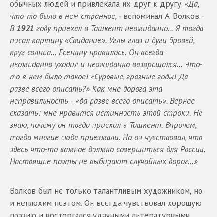
обычных людей и привлекала их друг к другу. «
Да,
что-то было в нем странное,
- вспоминал А. Волков. -
В
1921
году приехал в Ташкент неожиданно… Я тогда
писал картину «Свидание». Углы глаз и дуги бровей,
круг солнца… Есенину нравилось. Он всегда
неожиданно уходил и неожиданно возвращался… Что-
то в нем было такое! «Суровые, грозные годы! Да
разве всего описать?» Как мне дорога эта
неправильность - «да разве всего описать». Вернее
сказать: мне нравится истинность этой строки. Не
знаю, почему он тогда приехал в Ташкент. Впрочем,
тогда многие сюда приезжали. Но он чувствовал, что
здесь что-то важное должно совершиться для России.
Настоящие поэты не выбирают случайных дорог…»
Волков был не только талантливым художником, но
и неплохим поэтом. Он всегда чувствовал хорошую
поэзию и восторгался удачными литературными