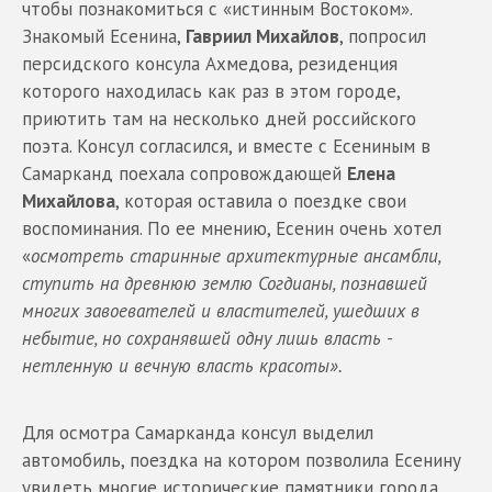
чтобы познакомиться с «истинным Востоком».
Знакомый Есенина,
Гавриил Михайлов
, попросил
персидского консула Ахмедова, резиденция
которого находилась как раз в этом городе,
приютить там на несколько дней российского
поэта. Консул согласился, и вместе с Есениным в
Самарканд поехала сопровождающей
Елена
Михайлова
, которая оставила о поездке свои
воспоминания. По ее мнению, Есенин очень хотел
«
осмотреть старинные архитектурные ансамбли,
ступить на древнюю землю Согдианы, познавшей
многих завоевателей и властителей, ушедших в
небытие, но сохранявшей одну лишь власть -
нетленную и вечную власть красоты».
Для осмотра Самарканда консул выделил
автомобиль, поездка на котором позволила Есенину
увидеть многие исторические памятники города.