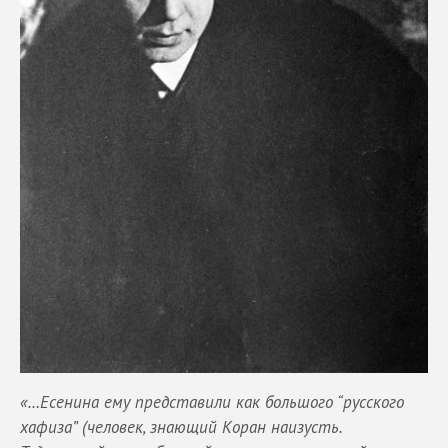
«…Есенина ему представили как большого “русского
хафиза” (человек, знающий Коран наизусть.