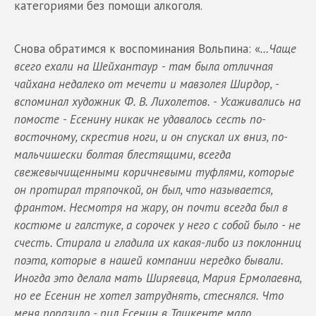
категориями без помощи алкоголя.
Снова обратимся к воспоминания Вольпина: «
…Чаще
всего ехали на Шейхантаур - там была отличная
чайхана недалеко от мечети и мавзолея Ширдор, -
вспоминал художник Ф. В. Лихолетов. - Усаживались на
помосте - Есенину никак не удавалось сесть по-
восточному, скрестив ноги, и он спускал их вниз, по-
мальчишески болтая блестящими, всегда
свежевычищенными коричневыми туфлями, которые
он протирал тряпочкой, он был, что называется,
франтом. Несмотря на жару, он почти всегда был в
костюме и галстуке, а сорочек у него с собой было - не
счесть. Стирала и гладила их какая-либо из поклонниц
поэта, которые в нашей компании нередко бывали.
Иногда это делала мать Ширяевца, Мария Ермолаевна,
но ее Есенин не хотел затруднять, стеснялся. Что
меня поразило - пил Есенин в Ташкенте мало.