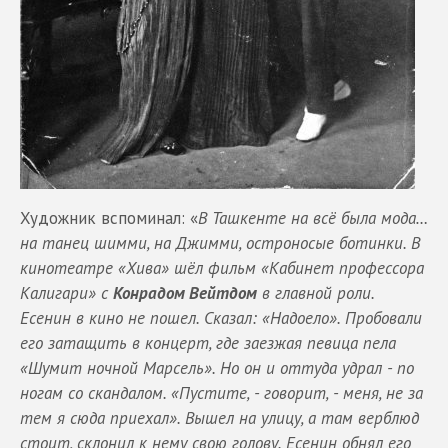
Художник вспоминал: «
В Ташкенте на всё была мода…
на танец шимми, на Джимми, остроносые ботинки. В
кинотеатре «Хива» шёл фильм «Кабинет профессора
Калигари» с
Конрадом Вейтдом
в главной роли.
Есенин в кино не пошел. Сказал: «Надоело». Пробовали
его затащить в концерт, где заезжая певица пела
«Шумит ночной Марсель». Но он и оттуда удрал - по
ногам со скандалом. «Пустите, - говорит, - меня, не за
тем я сюда приехал». Вышел на улицу, а там верблюд
стоит, склонил к нему свою голову. Есенин обнял его