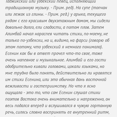
Таджикский или узбекский певец, исполняющий
традиционную музыку. - Прим. ред). На супе (топчан
или лежак из глины. - Прим. ред.) у арыка, текущего
рядом с его красивым двухэтажным домом, мы сидели
довольно долго, ели сладости, а потом плов. Затем
Алимбай начал нараспев читать стихи, по-моему, не
только по-узбекски, но и, видимо, на фарси (говорю об
этом потому, что узбекский я немного понимала).
Есенин как бы в ответ прочел что-то свое, тоже
очень напевное и музыкальное. Алимбай и его гости
одобрительно кивали головами, цокали языками, но
мне трудно было понять, действительно ли нравятся
им стихи Есенина, или это обычная дань восточной
вежливости и гостеприимству. Но что я ясно
ощущала - это то, что сам Есенин слушал стихи
поэтов Востока очень внимательно и напряженно, он
весь подался вперед и вслушивался в чужую гортанную
речь, силясь словно воспринять ее внутренний ритм,