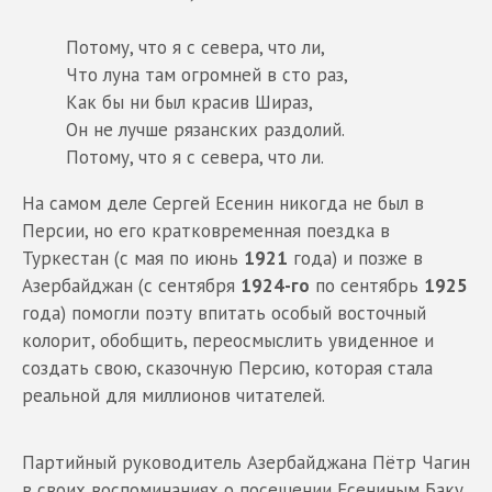
Потому, что я с севера, что ли,
Что луна там огромней в сто раз,
Как бы ни был красив Шираз,
Он не лучше рязанских раздолий.
Потому, что я с севера, что ли.
На самом деле Сергей Есенин никогда не был в
Персии, но его кратковременная поездка в
Туркестан (с мая по июнь
1921
года) и позже в
Азербайджан (с сентября
1924-го
по сентябрь
1925
года) помогли поэту впитать особый восточный
колорит, обобщить, переосмыслить увиденное и
создать свою, сказочную Персию, которая стала
реальной для миллионов читателей.
Партийный руководитель Азербайджана Пётр Чагин
в своих воспоминаниях о посещении Есениным Баку