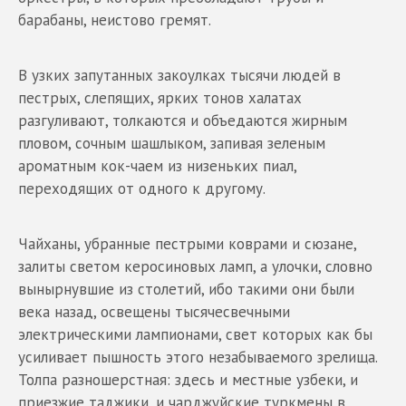
барабаны, неистово гремят.
В узких запутанных закоулках тысячи людей в
пестрых, слепящих, ярких тонов халатах
разгуливают, толкаются и объедаются жирным
пловом, сочным шашлыком, запивая зеленым
ароматным кок-чаем из низеньких пиал,
переходящих от одного к другому.
Чайханы, убранные пестрыми коврами и сюзане,
залиты светом керосиновых ламп, а улочки, словно
вынырнувшие из столетий, ибо такими они были
века назад, освещены тысячесвечными
электрическими лампионами, свет которых как бы
усиливает пышность этого незабываемого зрелища.
Толпа разношерстная: здесь и местные узбеки, и
приезжие таджики, и чарджуйские туркмены в