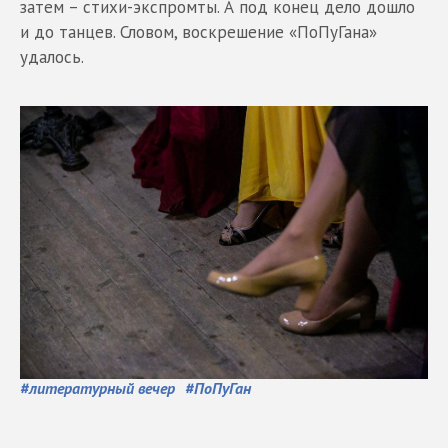
затем – стихи-экспромты. А под конец дело дошло
и до танцев. Словом, воскрешение «ПоПуГана»
удалось.
#
литературный вечер
#
ПоПуГан