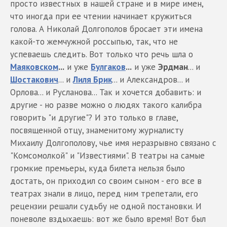
просто известных в нашей стране и в мире имен,
что иногда при ее чтении начинает кружиться
голова. А Николай Долгополов бросает эти имена
какой-то жемчужной россыпью, так, что не
успеваешь следить. Вот только что речь шла о
Маяковском
...
и уже
Булгаков
...
и уже
Эрдман
... и
Шостакович
... и
Лиля Брик
... и Александров... и
Орлова... и Русланова... Так и хочется добавить: и
другие - но разве можно о людях такого калибра
говорить "и другие"? И это только в главе,
посвященной отцу, знаменитому журналисту
Михаилу Долгополову, чье имя неразрывно связано с
"Комсомолкой" и "Известиями". В театры на самые
громкие премьеры, куда билета нельзя было
достать, он приходил со своим сыном - его все в
театрах знали в лицо, перед ним трепетали, его
рецензии решали судьбу не одной постановки. И
поневоле вздыхаешь: вот же было время! Вот был