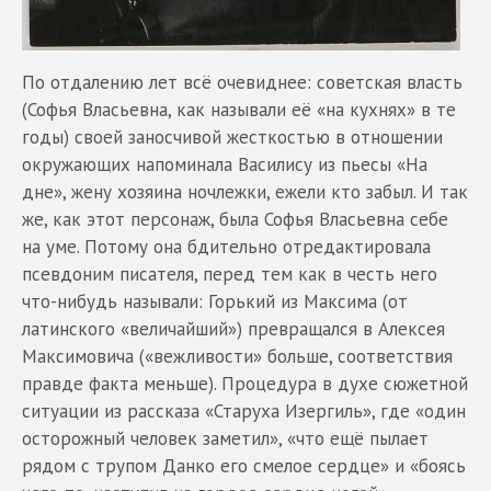
По отдалению лет всё очевиднее: советская власть
(Софья Власьевна, как называли её «на кухнях» в те
годы) своей заносчивой жесткостью в отношении
окружающих напоминала Василису из пьесы «На
дне», жену хозяина ночлежки, ежели кто забыл. И так
же, как этот персонаж, была Софья Власьевна себе
на уме. Потому она бдительно отредактировала
псевдоним писателя, перед тем как в честь него
что-нибудь называли: Горький из Максима (от
латинского «величайший») превращался в Алексея
Максимовича («вежливости» больше, соответствия
правде факта меньше). Процедура в духе сюжетной
ситуации из рассказа «Старуха Изергиль», где «один
осторожный человек заметил», «что ещё пылает
рядом с трупом Данко его смелое сердце» и «боясь