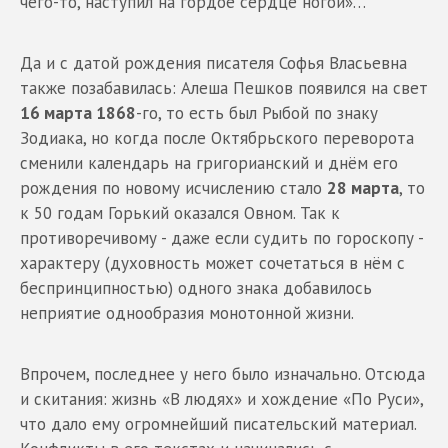
чего-то, наступил на гордое сердце ногой»…
Да и с датой рождения писателя Софья Власьевна
также позабавилась: Алеша Пешков появился на свет
16 марта 1868
-го, то есть был Рыбой по знаку
Зодиака, но когда после Октябрьского переворота
сменили календарь на григорианский и днём его
рождения по новому исчислению стало
28 марта
, то
к 50 годам Горький оказался Овном. Так к
противоречивому - даже если судить по гороскопу -
характеру (духовность может сочетаться в нём с
беспринципностью) одного знака добавилось
неприятие однообразия монотонной жизни.
Впрочем, последнее у него было изначально. Отсюда
и скитания: жизнь «В людях» и хождение «По Руси»,
что дало ему огромнейший писательский материал.