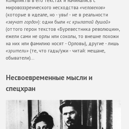
Конфликты в его текстах и начинались с
мировоззренческого несходства
«человеков»
(которые в идеале, но - увы! - не в реальности
«звучат гордо»
): одни были
«с крылатой душой»
(оттого герои текстов «Буревестника революции»,
ежели сами не орлы или соколы, то внешне похожи
на них или фамилию носят - Орловы), другие - лишь
«зрители»
(те, что гады/ужи - читай: мещане,
обыватели)…
Несвоевременные мысли и
спецхран