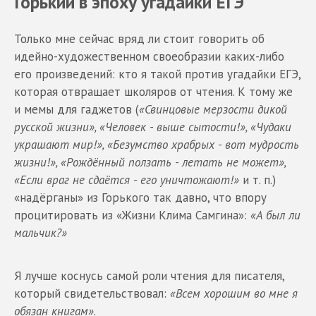
Горький в эпоху угадайки ЕГЭ
Только мне сейчас вряд ли стоит говорить об
идейно-художественном своеобразии каких-либо
его произведений: кто я такой против угадайки ЕГЭ,
которая отвращает школяров от чтения. К тому же
и мемы для гаджетов (
«Свинцовые мерзости дикой
русской жизни», «Человек - выше сытости!», «Чудаки
украшают мир!», «Безумство храбрых - вот мудрость
жизни!», «Рождённый ползать - летать не может»,
«Если враг не сдаётся - его уничтожают!»
и т. п.)
«надёрганы» из Горького так давно, что впору
процитировать из «Жизни Клима Самгина»:
«А был ли
мальчик?»
Я лучше коснусь самой роли чтения для писателя,
который свидетельствовал:
«Всем хорошим во мне я
обязан книгам»
.