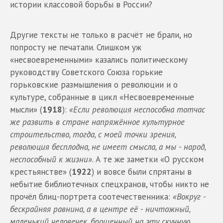
истории классовой борьбы в России?
Другие тексты не только в расчёт не брали, но
попросту не печатали. Слишком уж
«несвоевременными» казались политическому
руководству Советского Союза горькие
горьковские размышления о революции и о
культуре, собранные в цикл «Несвоевременные
мысли» (
1918
):
«Если революция неспособна тотчас
же развить в стране напряжённое культурное
строительство, тогда, с моей точки зрения,
революция бесплодна, не имеет смысла, а мы - народ,
неспособный к жизни»
. А те же заметки «О русском
крестьянстве» (
1922
) и вовсе были спрятаны в
небытие библиотечных спецхранов, чтобы никто не
прочёл блиц-портрета соотечественника:
«Вокруг -
бескрайняя равнина, а в цент­ре её - ничтожный,
маленький человечек, брошенный на эту скучную