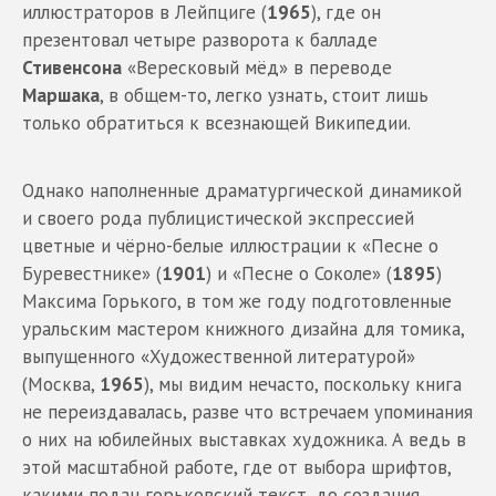
иллюстраторов в Лейпциге (
1965
), где он
презентовал четыре разворота к балладе
Стивенсона
«Вересковый мёд» в переводе
Маршака
, в общем-то, легко узнать, стоит лишь
только обратиться к всезнающей Википедии.
Однако наполненные драматургической динамикой
и своего рода публицистической экспрессией
цветные и чёрно-белые иллюстрации к «Песне о
Буревестнике» (
1901
) и «Песне о Соколе» (
1895
)
Максима Горького, в том же году подготовленные
уральским мастером книжного дизайна для томика,
выпущенного «Художественной литературой»
(Москва,
1965
), мы видим нечасто, поскольку книга
не переиздавалась, разве что встречаем упоминания
о них на юбилейных выставках художника. А ведь в
этой масштабной работе, где от выбора шрифтов,
какими подан горьковский текст, до создания