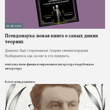
05.08.2026
Псевдонаука: новая книга о самых диких
теориях
Диккенс был сторонником теории самовозгорания.
Разбираемся, как он мог в это поверить
#
читалка
#
нон-фикшн
#
современная литература
#
зарубежная
литература
В этот день родились