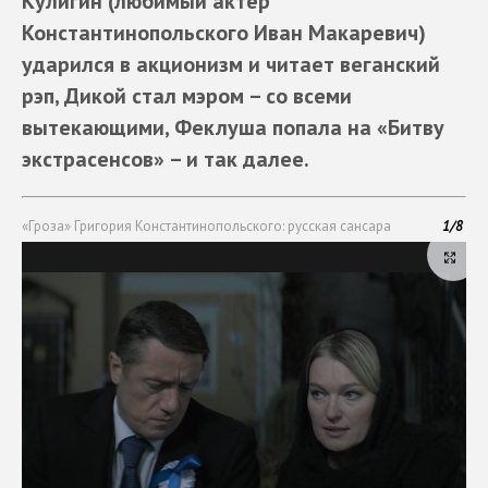
Кулигин (любимый актёр
Константинопольского
Иван Макаревич
)
ударился в акционизм и читает веганский
рэп, Дикой стал мэром – со всеми
вытекающими, Феклуша попала на «Битву
экстрасенсов» – и так далее.
«Гроза» Григория Константинопольского: русская сансара
1
/
8