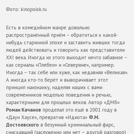
Фото: kinopoisk.ru
Есть в комедийном жанре довольно
распространённый приём – обратиться к какой-
нибудь старинной эпохе и заставить живших тогда
людей действовать и говорить как представители
XXI века. Иногда из этого выходит нечто забавное –
как сериалы «Плебеи» и «Северяне», например.
Иногда – так себе или хуже, как недавняя «Великая».
А иногда кто-то берёт и выворачивает этот
принцип наизнанку, наделяя наших с вами
современников моделью поведения и речью,
характерными для прошлых веков. Автор «ДМБ»
Роман Качанов
проделал это ещё в 2001 году в
«Даун Хаусе», превратив «Идиота»
Ф.М.
Достоевского
в безумный криминальный фарс,
снискавший (заслуженно или нет – другой разговор)