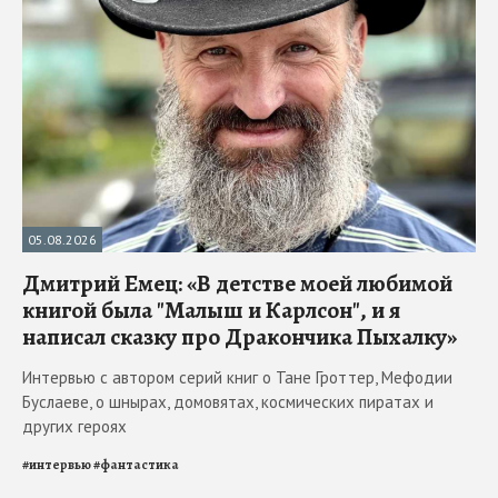
05.08.2026
Дмитрий Емец: «В детстве моей любимой
книгой была "Малыш и Карлсон", и я
написал сказку про Дракончика Пыхалку»
Интервью с автором серий книг о Тане Гроттер, Мефодии
Буслаеве, о шнырах, домовятах, космических пиратах и
других героях
#
интервью
#
фантастика