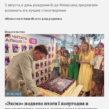
5 августа, в день рождения Ги де Мопассана, предлагаем
вспомнить его лучшие стихотворения
#
Мопассан
#
стихи
#
В этот день родились
Издательство
05.08.2026
«Эксмо» подвело итоги I полугодия и