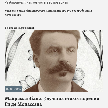
Разбираемся, как он мог в это поверить
#
читалка
#
нон-фикшн
#
современная литература
#
зарубежная
литература
В этот день родились
05.08.2026
Maupassantiana. 5 лучших стихотворений
Ги де Мопассана