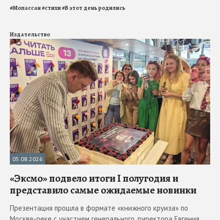
#
Мопассан
#
стихи
#
В этот день родились
Издательство
05.08.2026
«Эксмо» подвело итоги I полугодия и
представило самые ожидаемые новинки
Презентация прошла в формате «книжного круиза» по
Москве-реке с участием генерального директора Евгения