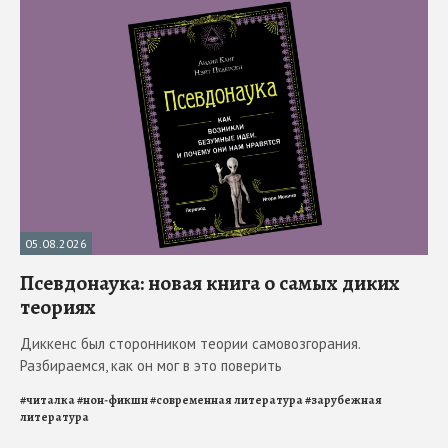
05.08.2026
Псевдонаука: новая книга о самых диких
теориях
Диккенс был сторонником теории самовозгорания.
Разбираемся, как он мог в это поверить
#
читалка
#
нон-фикшн
#
современная литература
#
зарубежная
литература