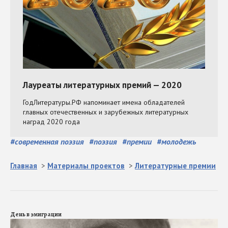
#
современная поэзия
#
поэзия
#
премии
#
молодежь
Главная
>
Материалы проектов
>
Литературные премии
День в эмиграции