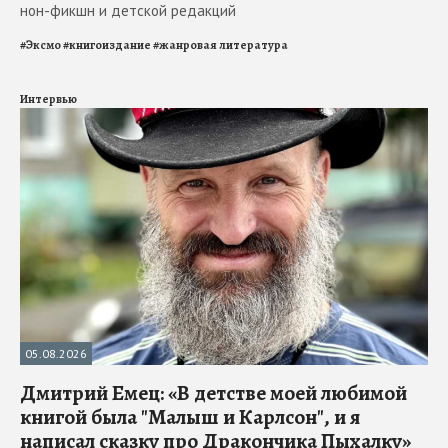
нон-фикшн и детской редакций
#
Эксмо
#
книгоиздание
#
жанровая литература
Интервью
05.08.2026
Дмитрий Емец: «В детстве моей любимой
книгой была "Малыш и Карлсон", и я
написал сказку про Дракончика Пыхалку»