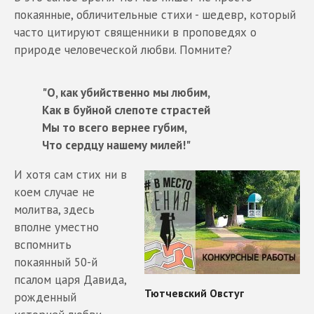
покаянные, обличительные стихи - шедевр, который
часто цитируют священники в проповедях о
природе человеческой любви. Помните?
"О, как убийственно мы любим,
Как в буйной слепоте страстей
Мы то всего вернее губим,
Что сердцу нашему милей!"
И хотя сам стих ни в
коем случае не
молитва, здесь
вполне уместно
вспомнить
покаянный 50-й
псалом царя Давида,
рожденный