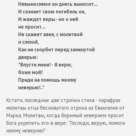
Невыносимое он днесь выносит...
И сознает свою погибель он,
И жаждет веры - но о ней
не просит...
Не скажет ввек, с молитвой
и слезой,
Как ни скорбит перед замкнутой
дверью:
"Впусти меня! - Я верю,
боже мой!
Приди на помощь моему
неверью!.."
Кстати, последние две строчки стиха - парафраз
молитвы отца бесноватого отрока из Евангелия от
Марка. Молитвы, когда боримый неверием просит
Бога укрепить его в вере: "Господи, верую, помоги
моему неверию!"