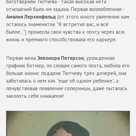
боготворили Тютчева - такая высокая нота
отношений была им задана. Первая возлюбленная -
Амалия Лерхенфельд
(от этого юного увлечения нам
осталось знаменитое "Я встретил вас, и всё
былое...") пронесла свои чувства к поэту через всю
жизнь и премного способствовала его карьере.
Первая жена
Элеонора Петерсон
, урожденная
графиня Ботмер, по словам самого поэта, любила его
больше жизни: подарив Тютчеву трех дочерей, она
заботилась о нем как "еще об одном ребенке", а
почувствовав появление соперницы, даже пыталась
заколоть себя кинжалом!