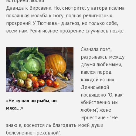
историей любви
Давида к Вирсавии. Но, смотрите, у автора псалма
покаянная мольба к Богу, полная религиозных
прозрений. У Тютчева - диагноз, не только себе,
всем нам. Религиозное прозрение случилось позже.
Сначала поэт,
разрываясь между
двумя любимыми,
каялся перед
каждой из них.
Денисьевой
посвящено "О, как
убийственно мы
любим", жене
Эрнестине - "Не
знаю я, коснется ль благодать моей души
болезненно-греховной".