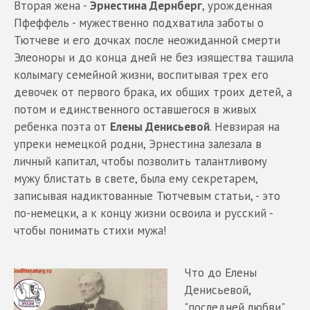
Вторая жена -
Эрнестина Дернберг
, урожденная
Пфеффель - мужественно подхватила заботы о
Тютчеве и его дочках после неожиданной смерти
Элеоноры и до конца дней не без изящества тащила
колымагу семейной жизни, воспитывая трех его
девочек от первого брака, их общих троих детей, а
потом и единственного оставшегося в живых
ребенка поэта от
Елены Денисьевой
. Невзирая на
упреки немецкой родни, Эрнестина залезала в
личный капитал, чтобы позволить талантливому
мужу блистать в свете, была ему секретарем,
записывая надиктованные Тютчевым статьи, - это
по-немецки, а к концу жизни освоила и русский -
чтобы понимать стихи мужа!
Что до Елены
Денисьевой,
"последней любви"