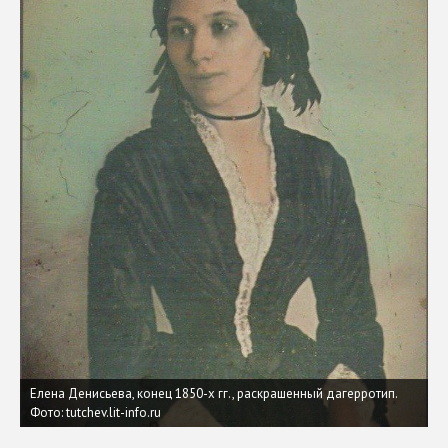
Елена Денисьева, конец 1850-х гг., раскрашенный дагерротип.
Фото: tutchev.lit-info.ru