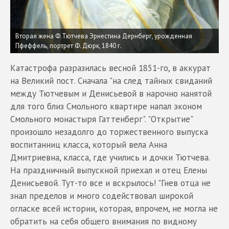
Вторая жена Ф.Тютчева Эрнестина Дернберг, урожденная
Пфеффель, портрет Ф. Дюрк, 1840 г.
Катастрофа разразилась весной 1851-го, в аккурат
на Великий пост. Сначала "на след тайных свиданий
между Тютчевым и Денисьевой в нарочно нанятой
для того близ Смольного квартире напал эконом
Смольного монастыря Гаттенберг". "Открытие"
произошло незадолго до торжественного выпуска
воспитанниц класса, который вела Анна
Дмитриевна, класса, где учились и дочки Тютчева.
На праздничный выпускной приехал и отец Елены
Денисьевой. Тут-то все и вскрылось! "Гнев отца не
знал пределов и много содействовал широкой
огласке всей истории, которая, впрочем, не могла не
обратить на себя общего внимания по видному