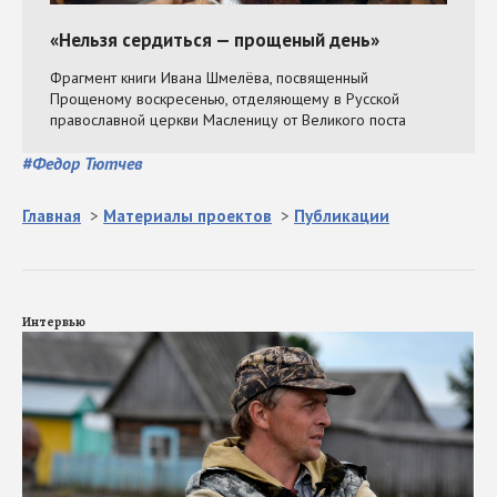
#
Федор Тютчев
Главная
>
Материалы проектов
>
Публикации
Интервью