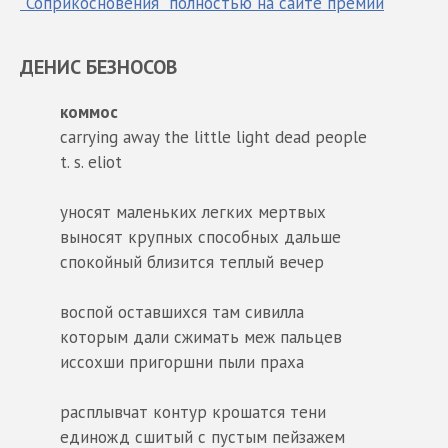
"Соприкосновения" полностью на сайте премии
ДЕНИС БЕЗНОСОВ
коммос
carrying away the little light dead people
t. s. eliot
уносят маленьких легких мертвых
выносят крупных способных дальше
спокойный близится теплый вечер
воспой оставшихся там сивилла
которым дали сжимать меж пальцев
иссохши пригоршни пыли праха
расплывчат контур крошатся тени
единожд сшитый с пустым пейзажем