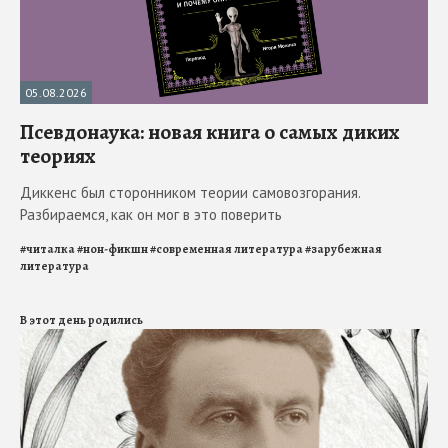
05.08.2026
Псевдонаука: новая книга о самых диких
теориях
Диккенс был сторонником теории самовозгорания.
Разбираемся, как он мог в это поверить
#
читалка
#
нон-фикшн
#
современная литература
#
зарубежная
литература
В этот день родились