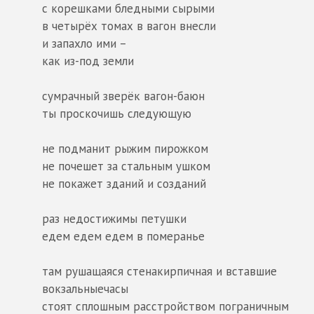
с корешками бледными сырыми
в четырёх томах в вагон внесли
и запахло ими –
как из-под земли
сумрачный зверёк вагон-баюн
ты проскочишь следующую
не подманит рыжим пирожком
не почешет за стальным ушком
не покажет зданий и созданий
раз недостижимы петушки
едем едем едем в померанье
там рушащаяся стенакирпичная и вставшие
вокзальныечасы
стоят сплошным расстройством пограничным