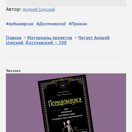
Автор
:
Андрей
Цунский
#
аудиоверсия
#
Достоевский
#
Пушкин
Главная
>
Материалы проектов
>
Читает Андрей
Цунский,
Достоевский — 200
Читалка