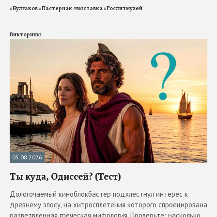
#
Булгаков
#
Пастернак
#
выставка
#
Гослитмузей
Викторины
05.08.2026
Ты куда, Одиссей? (Тест)
Дологочаемый киноблокбастер подхлестнул интерес к
древнему эпосу, на хитросплетения которого спроецирована
разветвленная греческая мифология. Проверьте: насколько