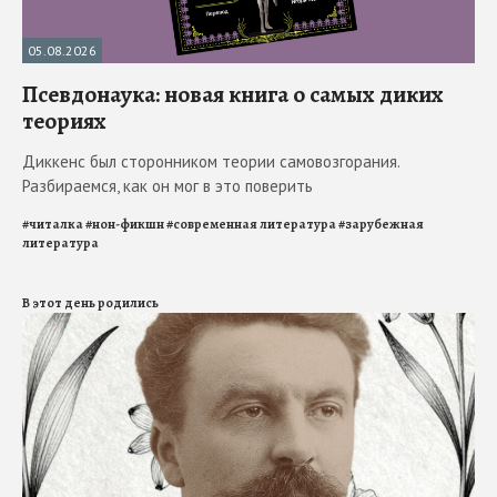
05.08.2026
Псевдонаука: новая книга о самых диких
теориях
Диккенс был сторонником теории самовозгорания.
Разбираемся, как он мог в это поверить
#
читалка
#
нон-фикшн
#
современная литература
#
зарубежная
литература
В этот день родились