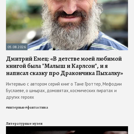
05.08.2026
Дмитрий Емец: «В детстве моей любимой
книгой была "Малыш и Карлсон", и я
написал сказку про Дракончика Пыхалку»
Интервью с автором серий книг о Тане Гроттер, Мефодии
Буслаеве, о шнырах, домовятах, космических пиратах и
других героях
#
интервью
#
фантастика
Литературные музеи