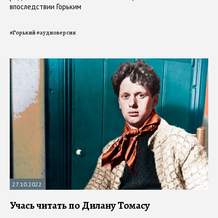
впоследствии Горьким
#
Горький
#
аудиоверсия
27.10.2022
Учась читать по Дилану Томасу