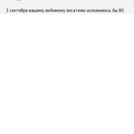
3 сентября вашему любимому писателю исполнилось бы 80
лет, или Почему коллекция анекдотов останется
незавершённой
#
Довлатов
#
В этот день родились
#
аудиоверсия
09.08.2021