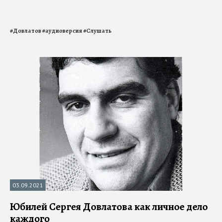
#
Довлатов
#
аудиоверсия
#
Слушать
03.09.2021
Юбилей Сергея Довлатова как личное дело
каждого