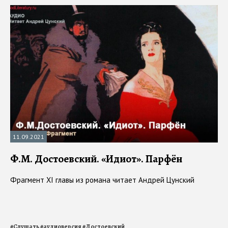
11.09.2021
Ф.М. Достоевский. «Идиот». Парфён
Фрагмент ХI главы из романа читает Андрей Цунский
#
Слушать
#
аудиоверсия
#
Достоевский