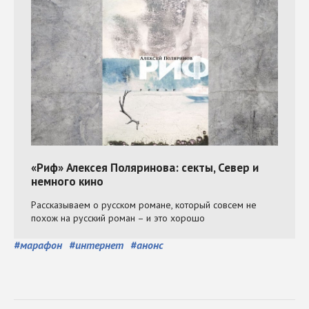
#
марафон
#
интернет
#
анонс