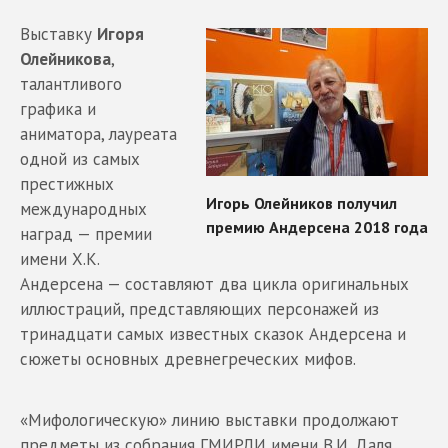
Выставку
Игоря
Олейникова
,
талантливого
графика и
аниматора, лауреата
одной из самых
престижных
международных
наград — премии
имени Х.К.
Андерсена — составляют два цикла оригинальных
иллюстраций, представляющих персонажей из
тринадцати самых известных сказок Андерсена и
сюжеты основных древнегреческих мифов.
«Мифологическую» линию выставки продолжают
предметы из собрания ГМИРЛИ имени В.И. Даля,