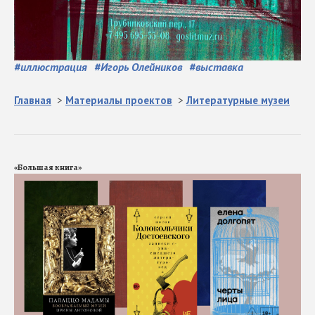
#
иллюстрация
#
Игорь Олейников
#
выставка
Главная
>
Материалы проектов
>
Литературные музеи
«Большая книга»