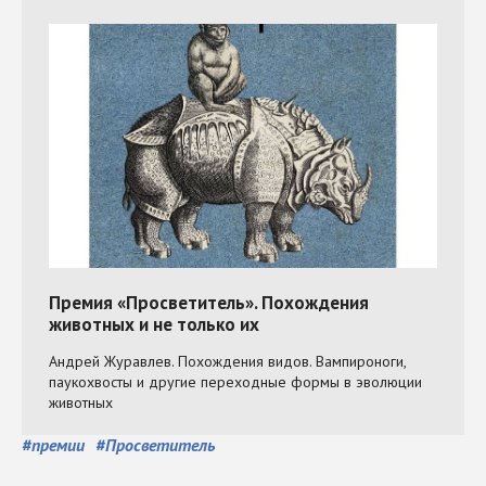
#
премии
#
Просветитель