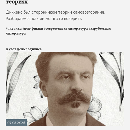
теориях
Диккенс был сторонником теории самовозгорания.
Разбираемся, как он мог в это поверить
#
читалка
#
нон-фикшн
#
современная литература
#
зарубежная
литература
В этот день родились
05.08.2026