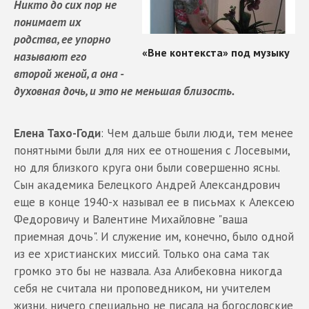
Никто до сих пор не
понимает их
родства, ее упорно
называют его
второй женой, а она -
духовная дочь, и это не меньшая близость.
Елена Тахо-Годи
: Чем дальше были люди, тем менее
понятными были для них ее отношения с Лосевыми,
но для близкого круга они были совершенно ясны.
Сын академика Белецкого Андрей Александрович
еще в конце 1940-х называл ее в письмах к Алексею
Федоровичу и Валентине Михайловне "ваша
приемная дочь". И служение им, конечно, было одной
из ее христианских миссий. Только она сама так
громко это бы не назвала. Аза Алибековна никогда
себя не считала ни проповедником, ни учителем
жизни, ничего специально не писала на богословские