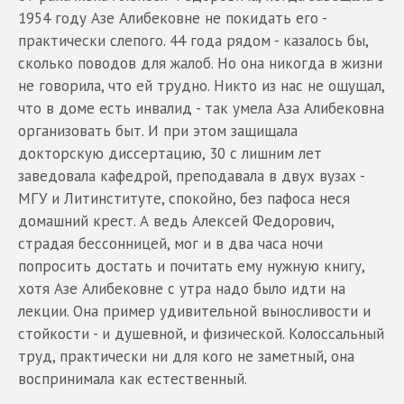
1954 году Азе Алибековне не покидать его -
практически слепого. 44 года рядом - казалось бы,
сколько поводов для жалоб. Но она никогда в жизни
не говорила, что ей трудно. Никто из нас не ощущал,
что в доме есть инвалид - так умела Аза Алибековна
организовать быт. И при этом защищала
докторскую диссертацию, 30 с лишним лет
заведовала кафедрой, преподавала в двух вузах -
МГУ и Литинституте, спокойно, без пафоса неся
домашний крест. А ведь Алексей Федорович,
страдая бессонницей, мог и в два часа ночи
попросить достать и почитать ему нужную книгу,
хотя Азе Алибековне с утра надо было идти на
лекции. Она пример удивительной выносливости и
стойкости - и душевной, и физической. Колоссальный
труд, практически ни для кого не заметный, она
воспринимала как естественный.