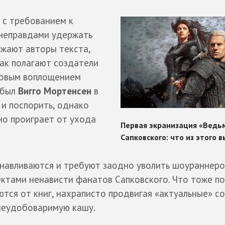
с требованием к
 неправдами удержать
ожают авторы текста,
Как полагают создатели
цовым воплощением
я был
Вигго Мортенсен
в
о и поспорить, однако
но проиграет от ухода
анавливаются и требуют заодно уволить шоураннеро
ектами ненависти фанатов Сапковского. Что тоже по
тся от книг, нахраписто продвигая «актуальные» с
неудобоваримую кашу.