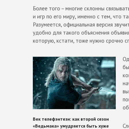
Более того – многие склонны связыват
и игр по его миру, именно с тем, что 
Разумеется, официальная версия звучит
удобно для такого объяснения объявил
которую, кстати, тоже нужно срочно сп
Од
бы
ко
на
вы
по
об
Сл