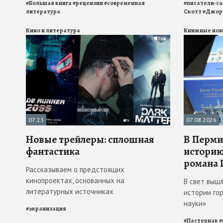
#
Большая книга
#
рецензии
#
современная
#
писатели-с
литература
Скотт
#
Джор
Кино и литература
Книжные нов
07:23
07.08.2026
Новые трейлеры: сплошная
В Перми
фантастика
историю
романа 
Рассказываем о предстоящих
кинопроектах, основанных на
В свет выш
литературных источниках
истории го
науки»
#
экранизация
#
Пастернак
#