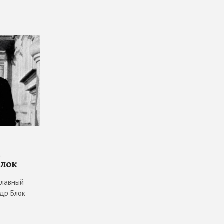
д
Блок
главный
ндр Блок