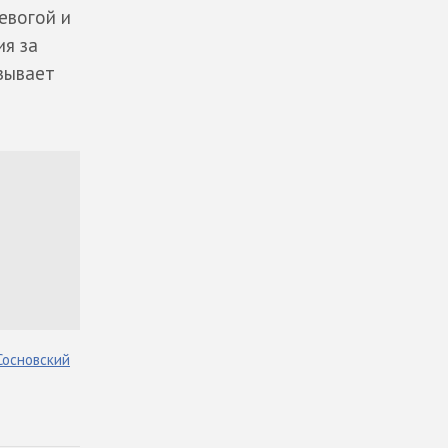
евогой и
я за
азывает
Сосновский