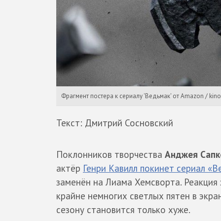
Фрагмент постера к сериалу 'Ведьмак' от Amazon / kino
Текст: Дмитрий Сосновский
Поклонников творчества
Анджея Сапк
актёр
Генри Кавилл покинет сериал «В
заменён на Лиама Хемсворта. Реакция
крайне немногих светлых пятен в экра
сезону становится только хуже.