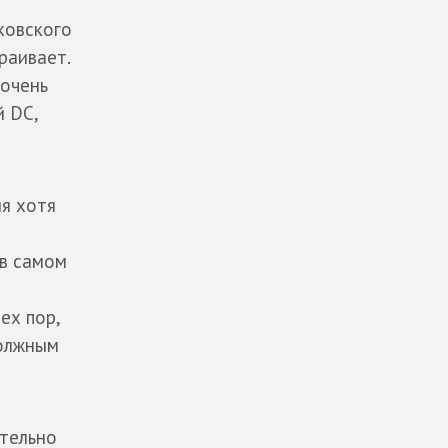
ковского
раивает.
 очень
й DC,
я хотя
 в самом
ех пор,
должным
ательно