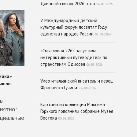
Длинный список 2026 года
06.08.2026
V Международный детский
культурный форум посвятят Году
единства народов России
06.08.2026
«Смысловая 226» запустила
интерактивный путеводитель по
странствиям Одиссея
06.08.2026
Умер итальянский писатель и певец
Франческо Гучини
06.08.2026
в
Картины из коллекции Максима
нятно:
Горького пополнили собрание Музея
оциальные
Востока
05.08.2026