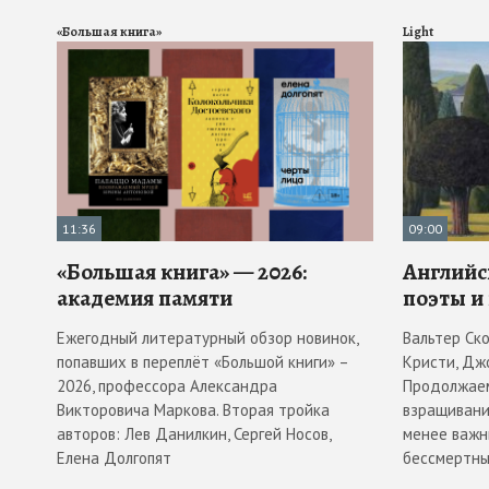
«Большая книга»
Light
11:36
09:00
«Большая книга» — 2026:
Английс
академия памяти
поэты и
Ежегодный литературный обзор новинок,
Вальтер Ск
попавших в переплёт «Большой книги» –
Кристи, Дж
2026, профессора Александра
Продолжаем
Викторовича Маркова. Вторая тройка
взращивани
авторов: Лев Данилкин, Сергей Носов,
менее важн
Елена Долгопят
бессмертны