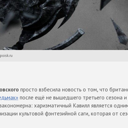
poisk.ru
овского
просто взбесила новость о том, что британ
едьмак»
после ещё не вышедшего третьего сезона и
 закономерна: харизматичный Кавилл является одни
низации культовой фэнтезийной саги, которая от сез