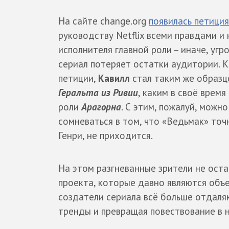
На сайте change.org
появилась петиция
руководству Netflix всеми правдами и
исполнителя главной роли – иначе, угр
сериал потеряет остатки аудитории. 
петиции,
Кавилл
стал таким же образ
Геральта из Ривии
, каким в своё врем
роли
Арагорна
. С этим, пожалуй, можн
сомневаться в том, что «Ведьмак» точ
Генри, не приходится.
На этом разгневанные зрители не ост
проекта, которые давно являются объ
создатели сериала всё больше отдаляю
тренды и превращая повествование в 