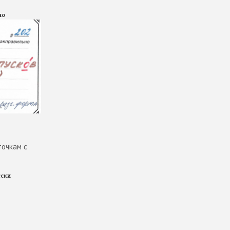
но
точкам с
сски