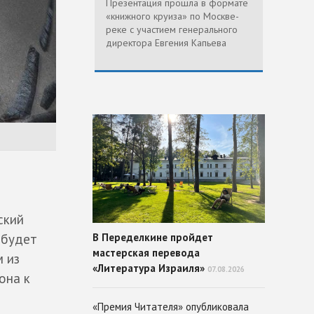
Презентация прошла в формате
«книжного круиза» по Москве-
реке с участием генерального
директора Евгения Капьева
ский
В Переделкине пройдет
 будет
мастерская перевода
м из
«Литература Израиля»
07.08.2026
она к
«Премия Читателя» опубликовала