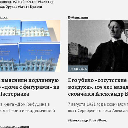
адоводы
#
Джейн Остин
#
Вальтер
дж Оруэлл
#
Агата Кристи
инки
Публикации
07.08.2026
 выяснили подлинную
Его убило «отсутствие
 «дома с фигурами» из
воздуха». 105 лет наза
Пастернака
скончался Александр 
ла книга «Дом Грибушина в
7 августа 1921 года скончался 
рода Перми и академической
поэт Серебряного века Алекса
#
Александр Блок
#
Блок
книжные новинки