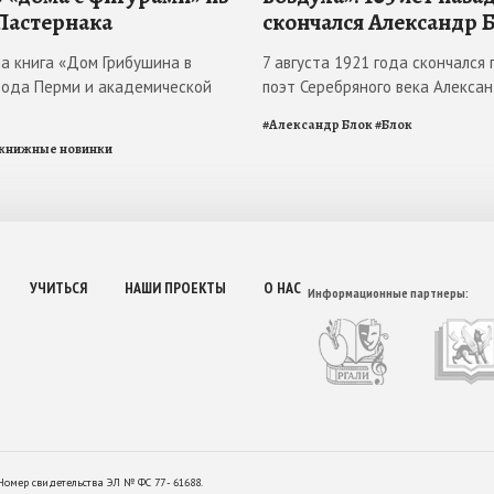
Пастернака
скончался Александр 
ла книга «Дом Грибушина в
7 августа 1921 года скончался 
рода Перми и академической
поэт Серебряного века Алекса
#
Александр Блок
#
Блок
книжные новинки
УЧИТЬСЯ
НАШИ ПРОЕКТЫ
О НАС
Информационные партнеры:
Номер свидетельства ЭЛ № ФС 77 - 61688.