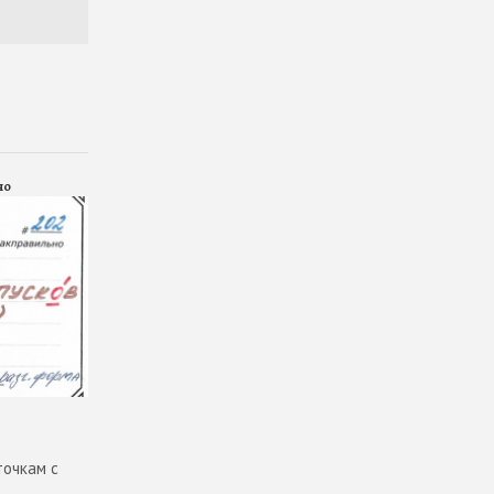
но
точкам с