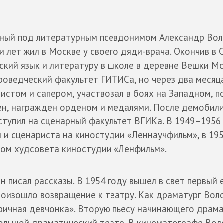
стный под литературным псевдонимом Александр Вол
ти лет жил в Москве у своего дяди-врача. Окончив в 
сский язык и литературу в школе в деревне Вешки М
троведческий факультет ГИТИСа, но через два месяц
зистом и сапером, участвовал в боях на Западном, п
ен, награжден орденом и медалями. После демобил
ступил на сценарный факультет ВГИКа. В 1949–1956
м и сценариста на киностудии «Леннаучфильм», в 19
ном худсовета киностудии «Ленфильм».
 писал рассказы. В 1954 году вышел в свет первый 
произошло возвращение к театру. Как драматург Вол
ричная девчонка». Вторую пьесу начинающего драма
 Большой драматический театр. В кинематографе Во