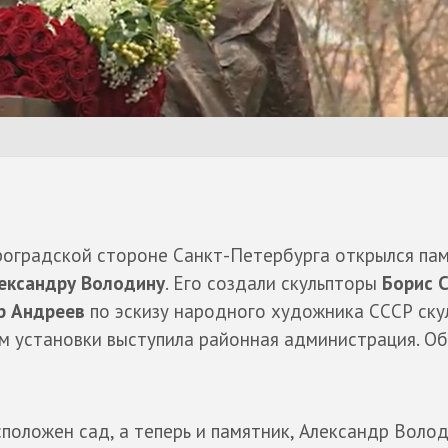
роградской стороне Санкт-Петербурга открылся па
ександру Володину
. Его создали скульпторы
Борис 
р Андреев
по эскизу народного художника СССР ску
м установки выступила районная администрация. О
положен сад, а теперь и памятник, Александр Воло