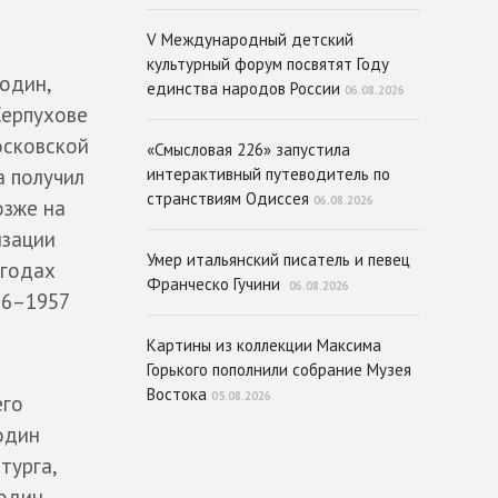
V Международный детский
культурный форум посвятят Году
один,
единства народов России
06.08.2026
Серпухове
осковской
«Смысловая 226» запустила
а получил
интерактивный путеводитель по
странствиям Одиссея
06.08.2026
озже на
изации
Умер итальянский писатель и певец
 годах
Франческо Гучини
06.08.2026
56–1957
Картины из коллекции Максима
Горького пополнили собрание Музея
Востока
05.08.2026
его
один
турга,
лодин