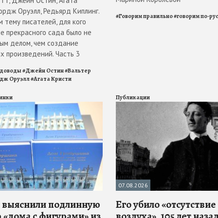
отт, Джейн Остин, Агата
ордж Оруэлл, Редьярд Киплинг.
#
Говорим правильно
#
говорим по-ру
 тему писателей, для кого
е прекрасного сада было не
ым делом, чем создание
х произведений. Часть 3
адоводы
#
Джейн Остин
#
Вальтер
дж Оруэлл
#
Агата Кристи
инки
Публикации
07.08.2026
 выяснили подлинную
Его убило «отсутствие
 «дома с фигурами» из
воздуха». 105 лет наза