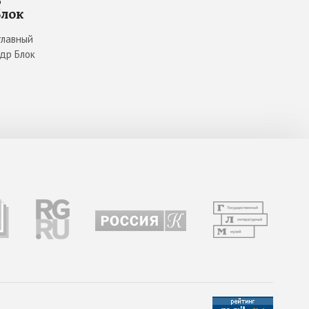
Блок
главный
ндр Блок