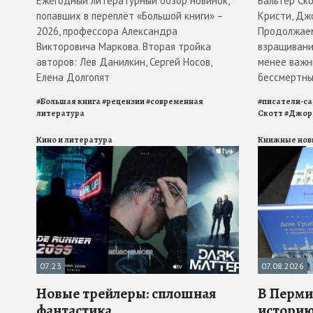
Ежегодный литературный обзор новинок,
Вальтер Ск
попавших в переплёт «Большой книги» –
Кристи, Дж
2026, профессора Александра
Продолжаем
Викторовича Маркова. Вторая тройка
взращивани
авторов: Лев Данилкин, Сергей Носов,
менее важн
Елена Долгопят
бессмертны
#
Большая книга
#
рецензии
#
современная
#
писатели-с
литература
Скотт
#
Джор
Кино и литература
Книжные нов
07:23
07.08.2026
Новые трейлеры: сплошная
В Перми
фантастика
историю