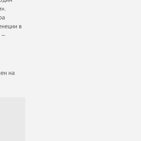
».
ра
енеции в
 —
нен на