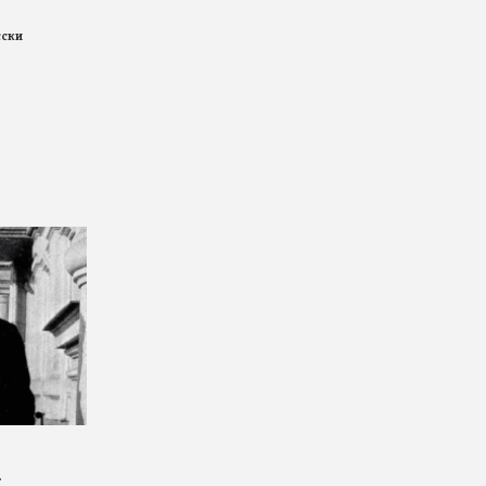
сски
д