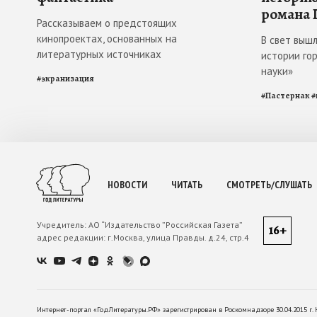
романа 
Рассказываем о предстоящих
кинопроектах, основанных на
В свет выш
литературных источниках
истории го
науки»
#
экранизация
#
Пастернак
#
НОВОСТИ
ЧИТАТЬ
СМОТРЕТЬ/СЛУШАТЬ
Учредитель:
АО “Издательство ”Российская Газета”
16+
адрес редакции:
г.Москва, улица Правды. д.24, стр.4
Интернет-портал «ГодЛитературы.РФ» зарегистрирован в Роскомнадзоре 30.04.2015 г. 