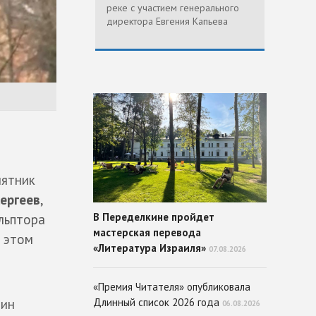
реке с участием генерального
директора Евгения Капьева
мятник
Сергеев
,
В Переделкине пройдет
льптора
мастерская перевода
б этом
«Литература Израиля»
07.08.2026
«Премия Читателя» опубликовала
дин
Длинный список 2026 года
06.08.2026