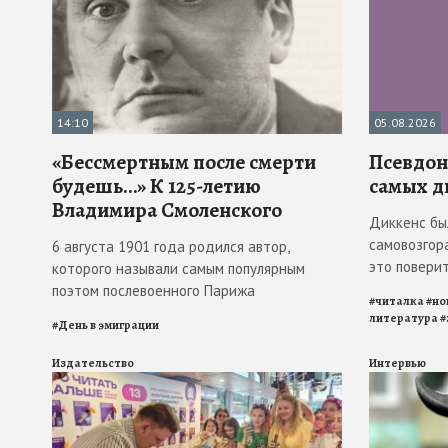
14:10
05.08.2026
«Бессмертным после смерти
Псевдона
будешь…» К 125-летию
самых д
Владимира Смоленского
Диккенс бы
самовозгора
6 августа 1901 года родился автор,
это повери
которого называли самым популярным
поэтом послевоенного Парижа
#
читалка
#
но
литература
#
#
День в эмиграции
Издательство
Интервью