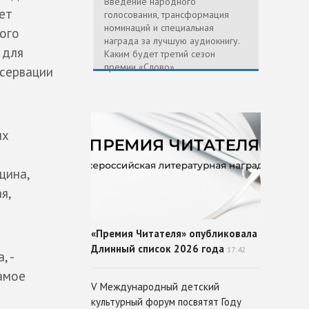
Введение народного
ет
голосования, трансформация
номинаций и специальная
ного
награда за лучшую аудиокнигу.
 для
Каким будет третий сезон
премии «Слово»
нсервации
ых
цина,
я,
«Премия Читателя» опубликовала
Длинный список 2026 года
17:42
, -
Самое
V Международный детский
культурный форум посвятят Году