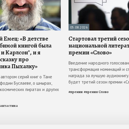
05.08.2026
 Емец: «В детстве
Стартовал третий сез
бимой книгой была
национальной литера
и Карлсон", и я
премии «Слово»
 сказку про
Введение народного голосован
ика Пыхалку»
трансформация номинаций и с
награда за лучшую аудиокнигу
 автором серий книг о Тане
будет третий сезон премии «С
ефодии Буслаеве, о шнырах,
 космических пиратах и других
#
премии
#
премия Слово
антастика