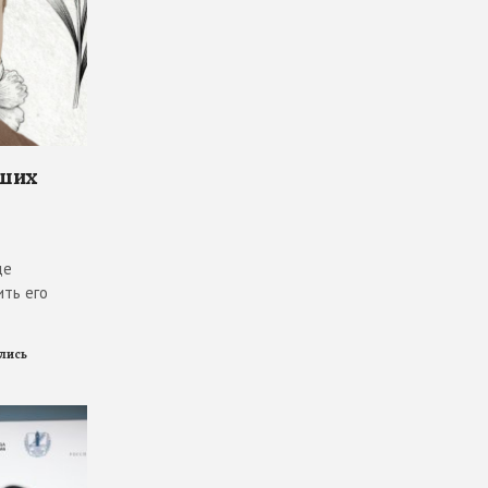
чших
де
ить его
ились