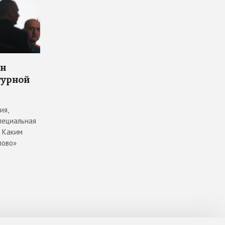
он
турной
ия,
пециальная
. Каким
лово»