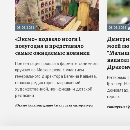
05.08.2026
05.08.2026
«Эксмо» подвело итоги I
Дмитрий
полугодия и представило
моей лю
самые ожидаемые новинки
"Малыш 
написал
Презентация прошла в формате «книжного
Драконч
круиза» по Москве-реке с участием
генерального директора Евгения Капьева,
Интервью с
главных редакторов направлений
Гроттер, М
художественной, нон-фикшн и детской
домовятах,
редакций
героях
#
Эксмо
#
книгоиздание
#
жанровая литература
#
интервью
#
ф