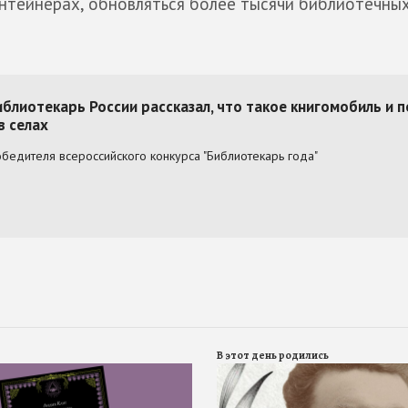
нтейнерах, обновляться более тысячи библиотечны
В этот день родились