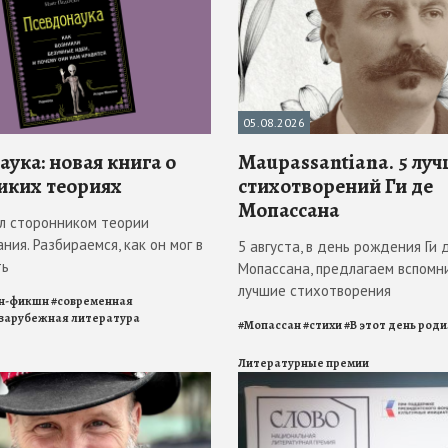
05.08.2026
ука: новая книга о
Maupassantiana. 5 лу
иких теориях
стихотворений Ги де
Мопассана
л сторонником теории
ния. Разбираемся, как он мог в
5 августа, в день рождения Ги 
ть
Мопассана, предлагаем вспомн
лучшие стихотворения
н-фикшн
#
современная
зарубежная литература
#
Мопассан
#
стихи
#
В этот день род
Литературные премии