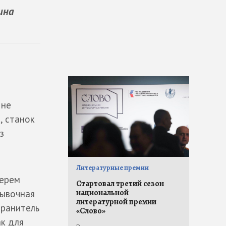
ина
 не
, станок
з
Литературные премии
берем
Стартовал третий сезон
национальной
мывочная
литературной премии
хранитель
«Слово»
ак для