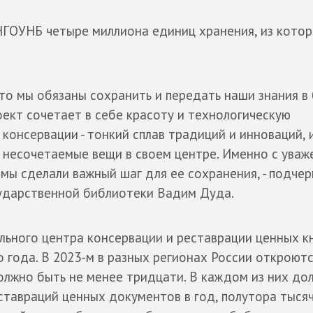
 НГОУНБ четыре миллиона единиц хранения, из кото
 что мы обязаны сохранить и передать наши знания в
кт сочетает в себе красоту и технологическую
консервации - тонкий сплав традиций и инноваций, 
, несочетаемые вещи в своем центре. Именно с уваж
 мы сделали важный шаг для ее сохранения, - подчер
сударственной библиотеки Вадим Дуда.
льного центра консервации и реставрации ценных к
о года. В 2023-м в разных регионах России откроют
 должно быть не менее тридцати. В каждом из них до
ставраций ценных документов в год, полутора тыся