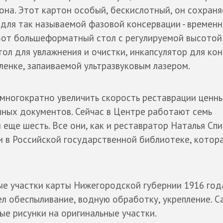
она. Этот картон особый, бескислотный, он сохраня
 для так называемой фазовой консервации - времен
Вот большеформатный стол с регулируемой высотой
ол для увлажнения и очистки, инкапсулятор для ко
ленке, запаиваемой ультразвуковым лазером.
 многократно увеличить скорость реставрации ценн
нных документов. Сейчас в Центре работают семь
 еще шесть. Все они, как и реставратор Наталья Спи
 в Российской государственной библиотеке, котора
ые участки карты Нижегородской губернии 1916 года
ел обеспыливание, водную обработку, укрепление. 
вые рисунки на оригинальные участки.