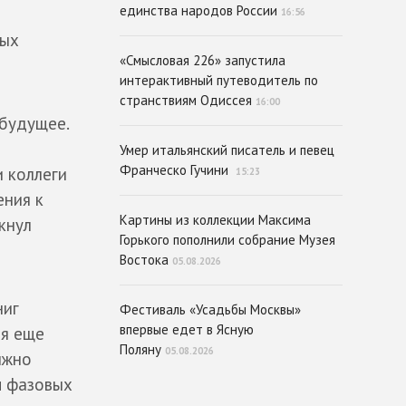
единства народов России
16:56
рых
«Смысловая 226» запустила
интерактивный путеводитель по
странствиям Одиссея
16:00
 будущее.
Умер итальянский писатель и певец
Франческо Гучини
и коллеги
15:23
ения к
Картины из коллекции Максима
кнул
Горького пополнили собрание Музея
Востока
05.08.2026
ниг
Фестиваль «Усадьбы Москвы»
впервые едет в Ясную
ся еще
Поляну
05.08.2026
лжно
ч фазовых