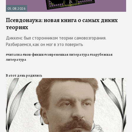
05.08.2026
Псевдонаука: новая книга о самых диких
теориях
Диккенс был сторонником теории самовозгорания.
Разбираемся, как он мог в это поверить
#
читалка
#
нон-фикшн
#
современная литература
#
зарубежная
литература
В этот день родились