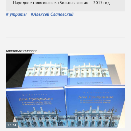
#
утраты
#
Алексей Слаповский
Книжные новинки
13:24