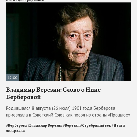
12:00
Владимир Березин: Слово о Нине
Берберовой
Родившаяся 8 августа (26 июля) 1901 года Берберова
приезжала в Советский Союз как посол из страны «Прошлое»
#
Берберова
#
Владимир Березин
#
Березин
#
Серебряный век
#
День в
эмиграции