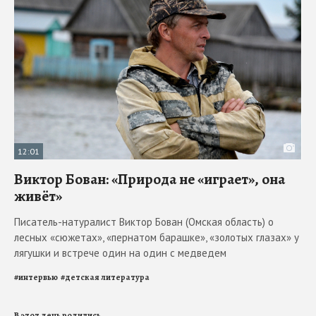
12:01
Виктор Бован: «Природа не «играет», она
живёт»
Писатель-натуралист Виктор Бован (Омская область) о
лесных «сюжетах», «пернатом барашке», «золотых глазах» у
лягушки и встрече один на один с медведем
#
интервью
#
детская литература
В этот день родились