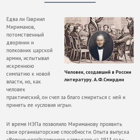
Едва ли Гавриил
Мириманов,
потомственный
дворянин и
полковник царской
армии, испытывал
искреннюю
симпатию к новой
власти, но, как
человек
практический, он счел за благо смириться с ней и
принять ее «условия игры».
И время НЭПа позволило Мириманову проявить
свои организаторские способности. Опыта выпуска
«Военно-хозяйственного календаря на 1913 год»