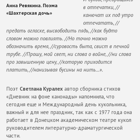
в отпечатки, //
канючат их под утро
отпечатать, //
предать огласке, высвободить пядь, //как будто
словом можно повлиять. //Но точно можно
обозначить время, //суровость быта, свист в печной
трубе. //Прошу, мой свет, ни слова о войне, //ни слова
про завышенную цену, //которую приходится
платить, //нанизывая бусины на нить…».
Поэт
Светлана Куралех
автор сборника стихов
«Дневник на фоне канонады» напомнила, что
сегодня еще и Международный день кукольника,
важный и для нее праздник, так как с 1977 года она
работает в Донецком академическом театре кукол
руководителем литературно-драматургической
части.