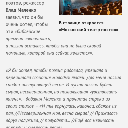
поэтов, режиссер
Влад Маленко
заявил, что он бы
очень хотел, чтобы
эти
«библейские
времена закончились,
а поэзия осталась, чтобы она не была скорой
помощью, которой она сейчас является»
.
«Я бы хотел, чтобы поэзия радовала, утешала и
перешивала сознание молодых людей. Для меня поэзия
сродни наступающей весне. И пусть поэзия будет
сырая, несовершенная, но позволяющая чувствовать
жизнь», - добавил Маленко и прочитал строки из
своих стихов – «И ты вернулась, наконец, сбежав из
рая, //Несовершенная моя, весна сырая! // Прижалась
вдруг полужива, // полуодета... //Ещё вся нежность
впереди и смелость лета».