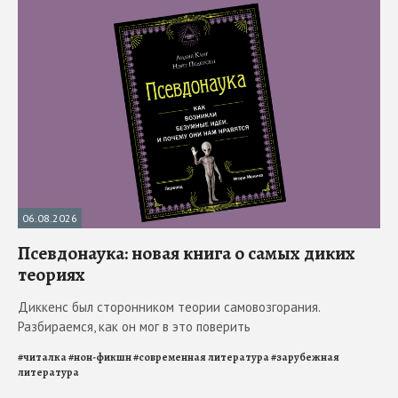
06.08.2026
Псевдонаука: новая книга о самых диких
теориях
Диккенс был сторонником теории самовозгорания.
Разбираемся, как он мог в это поверить
#
читалка
#
нон-фикшн
#
современная литература
#
зарубежная
литература