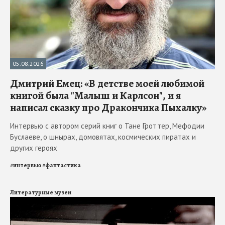
05.08.2026
Дмитрий Емец: «В детстве моей любимой
книгой была "Малыш и Карлсон", и я
написал сказку про Дракончика Пыхалку»
Интервью с автором серий книг о Тане Гроттер, Мефодии
Буслаеве, о шнырах, домовятах, космических пиратах и
других героях
#
интервью
#
фантастика
Литературные музеи