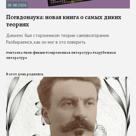
05.08.2026
Псевдонаука: новая книга о самых диких
теориях
Диккенс был сторонником теории самовозгорания.
Разбираемся, как он мог в это поверить
#
читалка
#
нон-фикшн
#
современная литература
#
зарубежная
литература
В этот день родились