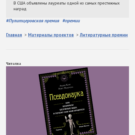
#
Пулитцеровская премия
#
премии
Главная
>
Материалы проектов
>
Литературные премии
Читалка