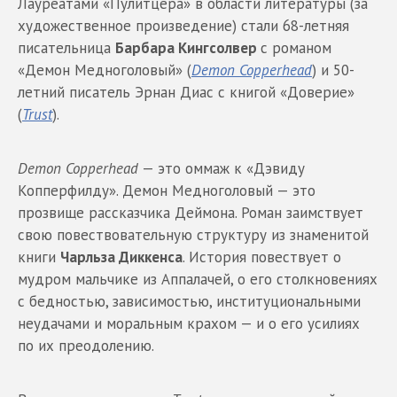
Лауреатами «Пулитцера» в области литературы (за
художественное произведение) стали 68-летняя
писательница
Барбара Кингсолвер
с романом
«Демон Медноголовый» (
Demon Copperhead
) и 50-
летний писатель Эрнан Диас с книгой «Доверие»
(
Trust
).
Demon Copperhead
— это оммаж к «Дэвиду
Копперфилду». Демон Медноголовый — это
прозвище рассказчика Деймона. Роман заимствует
свою повествовательную структуру из знаменитой
книги
Чарльза Диккенса
. История повествует о
мудром мальчике из Аппалачей, о его столкновениях
с бедностью, зависимостью, институциональными
неудачами и моральным крахом — и о его усилиях
по их преодолению.