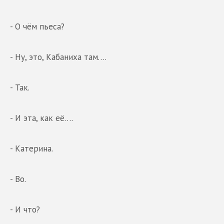
- О чём пьеса?
- Ну, это, Кабаниха там….
- Так.
- И эта, как её….
- Катерина.
- Во.
- И что?