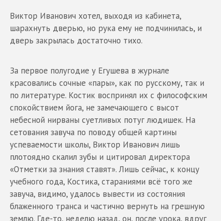
Виктор Иванович хотел, выходя из кабинета,
шарахнуть дверью, но рука ему не подчинилась, и
дверь закрылась достаточно тихо.
За первое полугодие у Егушева в журнале
красовались сочные «пары», как по русскому, так и
по литературе. Костик воспринял их с философским
спокойствием йога, не замечающего с высот
небесной нирваны суетливых потуг людишек. На
сетования завуча по поводу общей картины
успеваемости школы, Виктор Иванович лишь
плотоядно скалил зубы и цитировал директора
«Отметки за знания ставят». Лишь сейчас, к концу
учебного года, Костика, стараниями всё того же
завуча, видимо, удалось вывести из состояния
блаженного транса и частично вернуть на грешную
землю. Где-то, неделю назад, он, после урока, вдруг