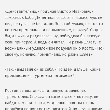
«Действительно, - подумал Виктор Иванович, -
зажралась баба. Денег полно, забот никаких, муж не
пил, не гулял, не бил даже. Золотой мужик, не то что
по тем временам, а и по нынешним, пожалуй. Сидела
бы, да жизни радовалась, ну, поблудила бы втихую,
если припёрло. А ведь он читал… и размышляет, - с
неожиданным удивлением подумал он о Косте, - По-
своему, конечно, примитивно, но размышляет».
-Так, - выдавил он из себя, - Пойдём дальше. Какие
произведения Тургенева ты знаешь?
Костин взгляд описал длинную извилистую
траекторию. Сначала он взметнулся к потолку, не
найдя там подсказки, медленно сполз на стены,
прошёлся по портретам писателей, по неузнанному