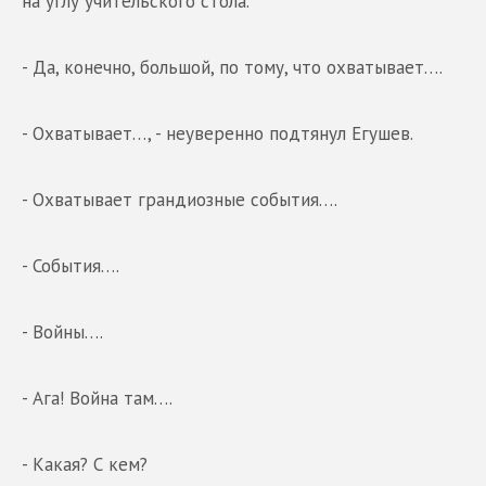
на углу учительского стола.
- Да, конечно, большой, по тому, что охватывает….
- Охватывает…, - неуверенно подтянул Егушев.
- Охватывает грандиозные события….
- События….
- Войны….
- Ага! Война там….
- Какая? С кем?