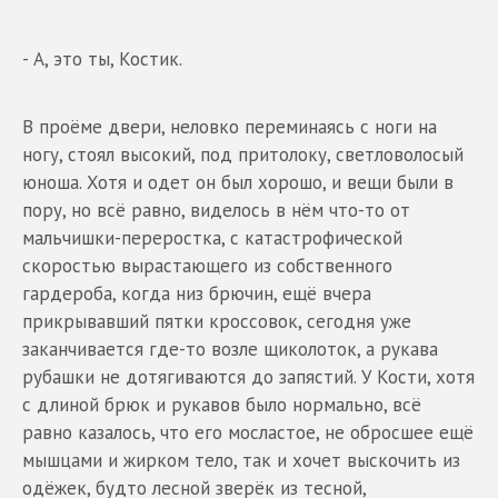
- А, это ты, Костик.
В проёме двери, неловко переминаясь с ноги на
ногу, стоял высокий, под притолоку, светловолосый
юноша. Хотя и одет он был хорошо, и вещи были в
пору, но всё равно, виделось в нём что-то от
мальчишки-переростка, с катастрофической
скоростью вырастающего из собственного
гардероба, когда низ брючин, ещё вчера
прикрывавший пятки кроссовок, сегодня уже
заканчивается где-то возле щиколоток, а рукава
рубашки не дотягиваются до запястий. У Кости, хотя
с длиной брюк и рукавов было нормально, всё
равно казалось, что его мосластое, не обросшее ещё
мышцами и жирком тело, так и хочет выскочить из
одёжек, будто лесной зверёк из тесной,