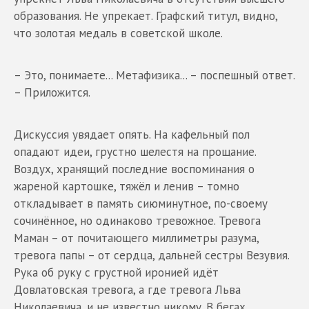
образования. Не упрекает. Графский титул, видно,
что золотая медаль в советской школе.
– Это, понимаете... Метафизика... – поспешный ответ.
– Приложится.
Дискуссия увядает опять. На кафельный пол
опадают идеи, грустно шелестя на прощание.
Воздух, хранящий последние воспоминания о
жареной картошке, тяжёл и ленив – томно
откладывает в память сиюминутное, по-своему
сочинённое, но одинаково тревожное. Тревога
Маман – от почитающего миллиметры разума,
тревога папы – от сердца, дальней сестры Везувия.
Рука об руку с грустной иронией идёт
Довлатовская тревога, а где тревога Льва
Николаевича, и не известно никому. В бегах.