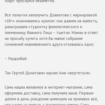
Азарт проснулся незаметно.
Все попытки заполучить Довлатова с маркировкой
«18+» оканчивались крахом: она давила на жалость,
разыгрывала студентку филологического и
племянницу Важного Лица – тщетно. Маман в ответ
на просьбу купить хотя бы малое собрание
сочинений новоявленного друга отозвалась едко:
– Раздолбай.
Так Сергей Донатович научил Аню «вертеться».
Сама нашла желаемое в интернет-магазине, сама
оформила доставку, сама получила заказ. Первым
делом в день рождения шмякнула на прилавок всё,
что нашла на полках, с паспортом сверху. Сама.