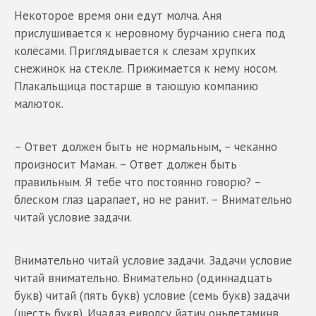
Некоторое время они едут молча. Аня
прислушивается к неровному бурчанию снега под
колёсами. Приглядывается к слезам хрупких
снежинок на стекле. Прижимается к нему носом.
Плакальщица постарше в тающую компанию
малюток.
– Ответ должен быть не нормальным, – чеканно
произносит Маман. – Ответ должен быть
правильным. Я тебе что постоянно говорю? –
блеском глаз царапает, но не ранит. – Внимательно
читай условие задачи.
Внимательно читай условие задачи. Задачи условие
читай внимательно. Внимательно (одиннадцать
букв) читай (пять букв) условие (семь букв) задачи
(шесть букв). Ичадаз еиволсу йатич оньлетаминв.