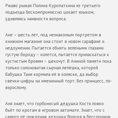
Ржаво рыжая Полина Куропаткина из третьего
подъезда бескомпромиссно цокает языком,
удивляясь наивности вопроса.
Ане – шесть лет, под незнакомым портретом в
книжном магазине она стоит в новом сарафане и
недоумении. Пытается обнять зелёными глазами
густую бороду – колется, пытается приласкаться к
кустистым бровям – щекочут. В Аниной памяти пока
только солоноватая сырная лепёшка, которой
бабушка Таня кормила её в коляске, да выбор
свечки-цифры на именинный торт. Без принцесс, по-
взрослому.
Аня знает, что горбоносый дедушка Костя ловко
бьёт по кротам в игровом автомате. Знает, что с
самого её рождения дедушка Володя в бессрочном